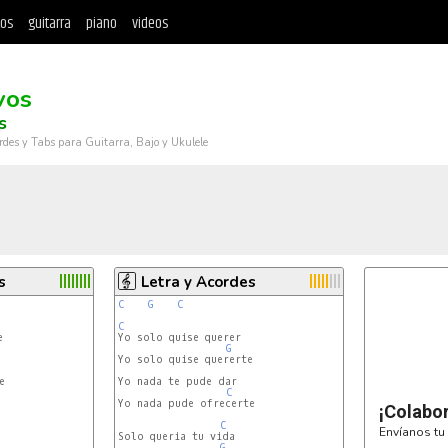
tos
guitarra
piano
videos
vos
s
rdes y Tabs para Guitarra, Bajo y Ukulele
s
Letra y Acordes
C
G
C
C


G
Yo solo quise quererte



Yo nada te pude dar

C
Yo nada pude ofrecerte

¡Colabo
C
Envíanos tu 
Solo queria tu vida

G