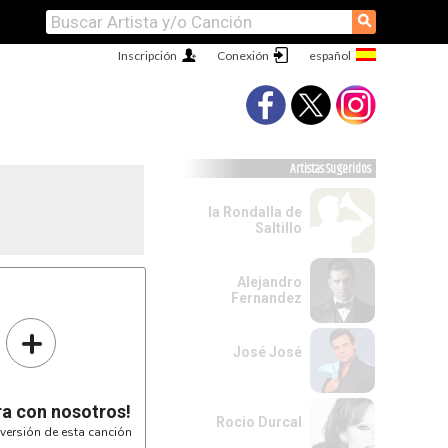
⚲
Inscripción
Conexión
Artistas Sugeridos
la Rondalla de
Saltillo
Alejandro
Fernandez
+
José José
ra con nosotros!
Rocio Durcal
versión de esta canción