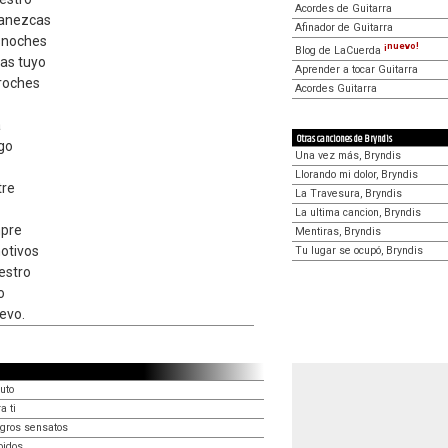
Acordes de Guitarra
manezcas
Afinador de Guitarra
snoches
¡nuevo!
Blog de LaCuerda
as tuyo
Aprender a tocar Guitarra
roches
Acordes Guitarra
a
Otras canciones de Bryndis
igo
Una vez más, Bryndis
Llorando mi dolor, Bryndis
tre
La Travesura, Bryndis
La ultima cancion, Bryndis
mpre
Mentiras, Bryndis
otivos
Tu lugar se ocupó, Bryndis
estro
o
evo.
uto
a ti
igros sensatos
oidos