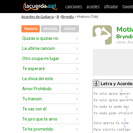
canciones
acordes
afinador
favori
Acordes de Guitarra
»
B
»
Bryndis
» Motivos (Tab)
Moti
Populares
del Artista
Historial
Bryndi
Quizas si quizas no
Letras, Aco
La ultima cancion
Otro ocupa mi lugar
Te esperaré
La chica del este
Letra y Acorde
Amor Prohibido
C
Yo solo quise querer

G
Tu traición
Yo solo quise quererte
Yo nada te pude dar

Te vas con él
C
Yo nada pude ofrecerte
Te juro que te amo
C
Solo queria tu vida

G
Te he prometido
Para vivirla contigo
