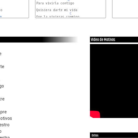


Para vivirla contigo

o

Quisiera darte mi vida

C
m
Que la vivieras conmigo

Video de Motivos
e
rte
a
igo
tre
mpre
otivos
estro
o
Extras
estro