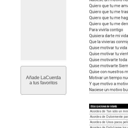
Quiero que tu me a
Quiero que tu me tra
Quiero que tu me hag
Quiero que tu me der
Para vivirla contigo
Quisiera darte mi vid
Que la vivieras conm
Quise motivar tu vida
Quise motivar tu vien
Quise motivarte toda
Quise motivarte Sie
Quise con nuestros m
Añade LaCuerda
Motivar un tiempo nu
a tus favoritos
Y que motivo a motiv
Naciese un motivo bu
Otras canciones de interés
Acordes de Tan sólo un min
Acordes de Dulcemente par
Acordes de Unos pocos pel
Acordes de Endulzame los 