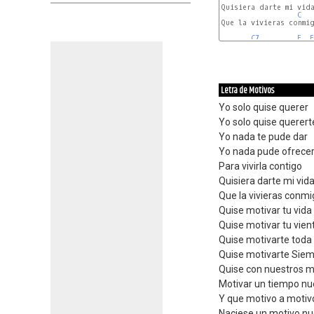
Quisiera darte mi vida
C
Que la vivieras conmig
C7
F
F
Letra de Motivos
Yo solo quise querer
Yo solo quise querert
Yo nada te pude dar
Yo nada pude ofrece
Para vivirla contigo
Quisiera darte mi vid
Que la vivieras conm
Quise motivar tu vida
Quise motivar tu vien
Quise motivarte toda
Quise motivarte Sie
Quise con nuestros m
Motivar un tiempo nu
Y que motivo a motiv
Naciese un motivo nu