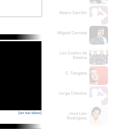
Alvaro Carrillo
Miguel Cassina
Los Cuates de
Sinaloa
C. Tangana
Jorge Celedon
[ver más videos]
Jose Luis
Rodriguez