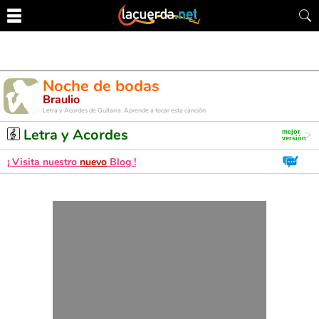
Noche de bodas
Braulio
Letra y Acordes de Guitarra. Aprende a tocar esta canción
Letra y Acordes
¡ Visita nuestro
nuevo
Blog !