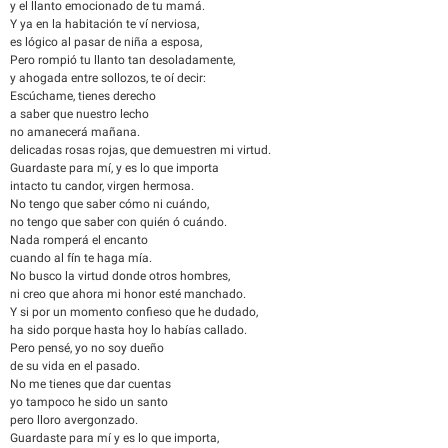
y el llanto emocionado de tu mamá.
Y ya en la habitación te ví nerviosa,
es lógico al pasar de niña a esposa,
Pero rompió tu llanto tan desoladamente,
y ahogada entre sollozos, te oí decir:
Escúchame, tienes derecho
a saber que nuestro lecho
no amanecerá mañana.
delicadas rosas rojas, que demuestren mi virtud.
Guardaste para mí, y es lo que importa
intacto tu candor, virgen hermosa.
No tengo que saber cómo ni cuándo,
no tengo que saber con quién ó cuándo.
Nada romperá el encanto
cuando al fín te haga mía.
No busco la virtud donde otros hombres,
ni creo que ahora mi honor esté manchado.
Y si por un momento confieso que he dudado,
ha sido porque hasta hoy lo habías callado.
Pero pensé, yo no soy dueño
de su vida en el pasado.
No me tienes que dar cuentas
yo tampoco he sido un santo
pero lloro avergonzado.
Guardaste para mí y es lo que importa,