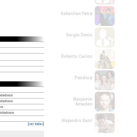
Sebastian Yatra
Sergio Denis
Roberto Carlos
Pandora
ondadosos
Benjamín
ondadosos
Amadeo
os
ondadosos
Alejandro Sanz
[ver todas]