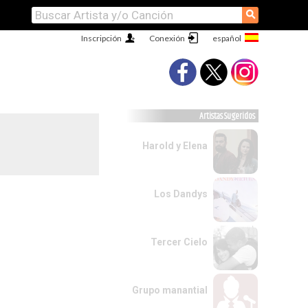
⚲
Inscripción
Conexión
Artistas Sugeridos
Harold y Elena
Los Dandys
Tercer Cielo
Grupo manantial