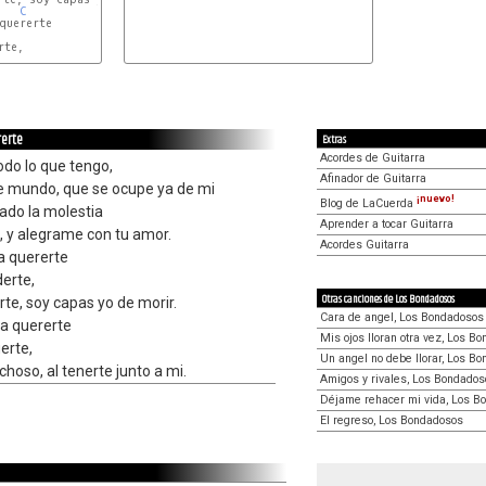
C
quererte

te,

C
rerte
Extras
Acordes de Guitarra
odo lo que tengo,
Afinador de Guitarra
te mundo, que se ocupe ya de mi
¡nuevo!
Blog de LaCuerda
mado la molestia
Aprender a tocar Guitarra
, y alegrame con tu amor.
Acordes Guitarra
a quererte
erte,
Otras canciones de Los Bondadosos
rte, soy capas yo de morir.
Cara de angel, Los Bondadosos
a quererte
Mis ojos lloran otra vez, Los B
erte,
Un angel no debe llorar, Los B
hoso, al tenerte junto a mi.
Amigos y rivales, Los Bondados
Déjame rehacer mi vida, Los B
El regreso, Los Bondadosos