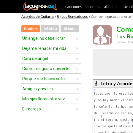
canciones
acordes
afinador
favori
Acordes de Guitarra
»
B
»
Los Bondadosos
» Como me gusta quererte (
Como
Populares
del Artista
Historial
Los B
Un angel no debe llorar
Letras, Aco
Déjame rehacer mi vida
Cara de angel
Como me gusta quererte
Porque me haces sufrir
Letra y Acorde
Amigos y rivales
C
Mis ojos lloran otra vez
y no hay nadie en este
Tu solo tu, te has tom
El regreso
de llenarme de carino,
F
Y a mi,como me gusta q
G7
como me gusta atendert
y con tal de complacer