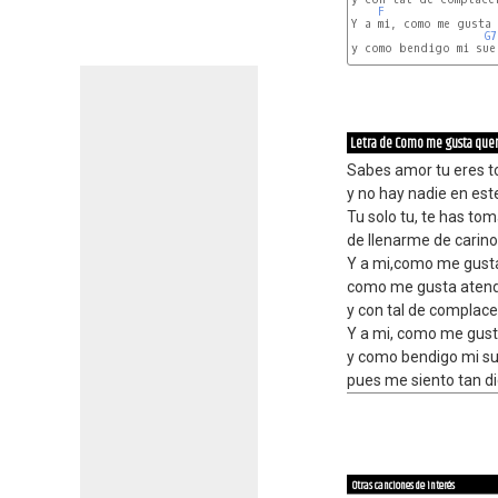
F
Y a mi, como me gusta 
G7
y como bendigo mi suer
Letra de Como me gusta que
Sabes amor tu eres t
y no hay nadie en es
Tu solo tu, te has to
de llenarme de carino
Y a mi,como me gust
como me gusta atend
y con tal de complace
Y a mi, como me gust
y como bendigo mi su
pues me siento tan dic
Otras canciones de interés