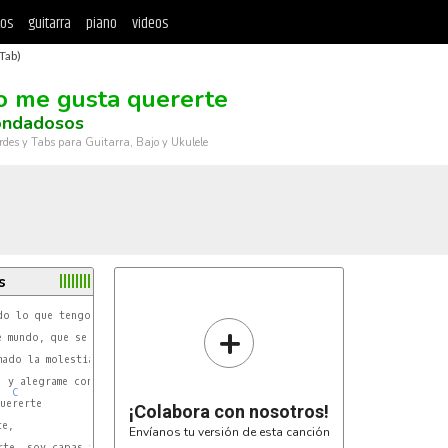
tos
guitarra
piano
videos
Tab)
 me gusta quererte
ondadosos
rdes y Tabs para Guitarra, Bajo y Ukulele
s
+
G7
 mundo, que se ocupe ya de mi

ado la molestia

C
C7
 y alegrame con tu amor.

C
uererte

¡Colabora con nosotros!
e,

Envíanos tu versión de esta canción
C
C7
te, soy capas yo de morir.
