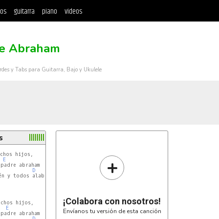
tos
guitarra
piano
videos
e Abraham
rdes y Tabs para Guitarra, Bajo y Ukulele
s
chos hijos,

+
E
padre abraham

D
E
A
én y todos alabemos al señor

¡Colabora con nosotros!
chos hijos,

E
Envíanos tu versión de esta canción
padre abraham

D
E
A