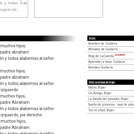
én y todos alabemos al señor

izquierdo

Extras
Acordes de Guitarra
muchos hijos,
Afinador de Guitarra
l padre abraham
¡nuevo!
Blog de LaCuerda
én y todos alabemos al señor
Aprender a tocar Guitarra
Acordes Guitarra
muchos hijos,
l padre abraham
Otras canciones de Biper
én y todos alabemos al señor
Mami, Biper
 izquierdo
Un Amigo, Biper
muchos hijos,
La banda del ganador, Biper
l padre Abraham
Sueño de princesa - papi te amo
én y todos alabemos al señor
Tori el robot, Biper
izquierdo, pie derecho
muchos hijos,
l padre Abraham
én y todos alabemos al señor