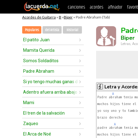
canciones
acordes
afinador
favori
Acordes de Guitarra
»
B
»
Biper
» Padre Abraham (Tab)
Padr
Populares
del Artista
Historial
Biper
El patito Juan
Letras, Aco
Mamita Querida
Somos Soldaditos
Padre Abraham
Si yo tengo muchas ganas de aplaudir
Letra y Acorde
Adentro afuera arriba abajo
A
Padre abraham tenia mu
Mami
muchos hijos tiene el 
yo soy uno y tu tambi
El tren de la salvación
brazo derecho

Zaqueo
A
padre abraham tenia mu
El Arca de Noé
muchos hijos tiene el 