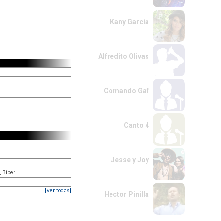
Kany García
Alfredito Olivas
Comando Gaf
Canto 4
Jesse y Joy
, Biper
[ver todas]
Hector Pinilla