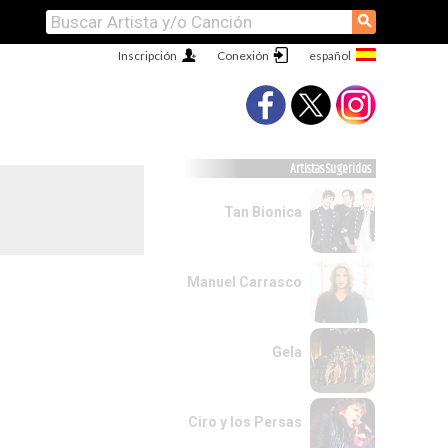
⚲
Inscripción
Conexión
Artistas Sugeridos
Tan Bionica
Manuel Carrasco
Gela
Ciro y los Persas