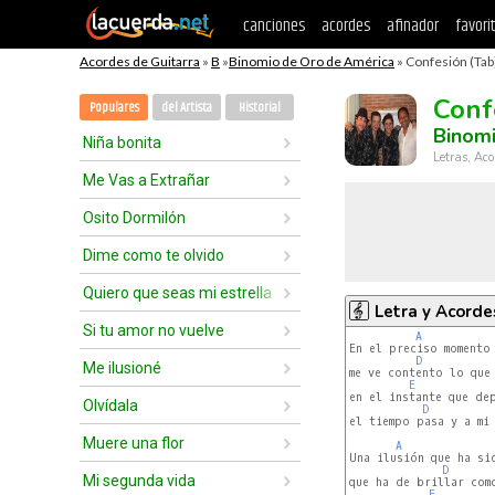
canciones
acordes
afinador
favori
Acordes de Guitarra
»
B
»
Binomio de Oro de América
» Confesión (Tab
Conf
Populares
del Artista
Historial
Binom
Niña bonita
Letras, Aco
Me Vas a Extrañar
Osito Dormilón
Dime como te olvido
Quiero que seas mi estrella
Letra y Acorde
Si tu amor no vuelve
A
En el preciso momento 
D
Me ilusioné
me ve contento lo que 
E
en el instante que dep
Olvídala
D
el tiempo pasa y a mi 
Muere una flor
A
Una ilusión que ha sid
D
Mi segunda vida
que ha de brillar como
E