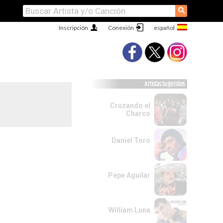
⚲
Inscripción
Conexión
Artistas Sugeridos
Cruzando el
Charco
Daniel Toro
Pepe Aguilar
William Luna