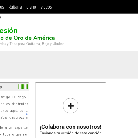
tos
guitarra
piano
videos
)
esión
io de Oro de América
rdes y Tabs para Guitarra, Bajo y Ukulele
s
amigo le digo

+
se es disimular

arto aquí contigo

A
alma destroza más.

¡Colabora con nosotros!
o gran experiencia

Envíanos tu versión de esta canción
 lucero que me guía
