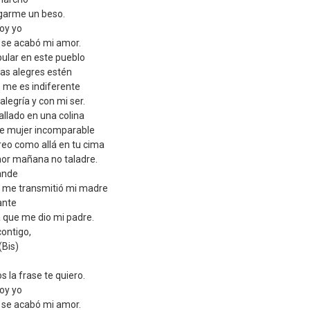
egarme un beso.
voy yo
o se acabó mi amor.
ular en este pueblo
das alegres estén
o me es indiferente
alegría y con mi ser.
allado en una colina
de mujer incomparable
reo como allá en tu cima
mor mañana no taladre.
rande
r me transmitió mi madre
ante
 que me dio mi padre.
contigo,
(Bis)
s la frase te quiero.
voy yo
o se acabó mi amor.