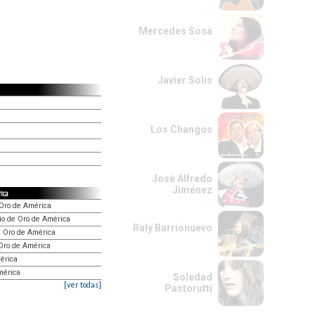
Mercedes Sosa
Javier Solis
Los Changos
José Alfredo
Jiménez
rica
Oro de América
mio de Oro de América
Raly Barrionuevo
de Oro de América
 Oro de América
érica
mérica
Soledad
[ver todas]
Pastorutti