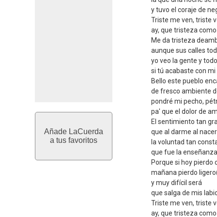
y tuvo el coraje de n
Triste me ven, triste 
ay, que tristeza com
Me da tristeza deamb
aunque sus calles to
yo veo la gente y tod
si tú acabaste con mi 
Bello este pueblo enc
de fresco ambiente 
pondré mi pecho, pét
pa' que el dolor de a
El sentimiento tan g
Añade LaCuerda
que al darme al nace
a tus favoritos
la voluntad tan const
que fue la enseñanza
Porque si hoy pierdo 
mañana pierdo ligero
y muy difícil será
que salga de mis labio
Triste me ven, triste 
ay, que tristeza com