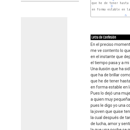
que he de tener hasta 
D
en forma estable en la
D
Letra de Confesión
En el preciso moment
me ve contento lo que
en el instante que de
el tiempo pasa y a m
Una ilusión que ha si
que ha de brillar com
que he de tener hasta 
en forma estable en l
Pues lo dejó una muj
a quien muy pequeña
pues le digo yo una c
la joven que quise t
la cual después de ta
de lucha, amor y sent
la que una noche se