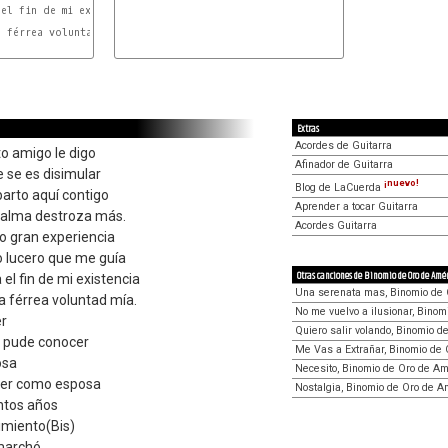
el fin de mi existencia

A
 férrea voluntad mía.

Extras
Acordes de Guitarra
o amigo le digo
Afinador de Guitarra
 se es disimular
¡nuevo!
Blog de LaCuerda
parto aquí contigo
Aprender a tocar Guitarra
i alma destroza más.
Acordes Guitarra
do gran experiencia
o lucero que me guía
Otras canciones de Binomio de Oro de Amé
el fin de mi existencia
Una serenata mas, Binomio de 
a férrea voluntad mía.
No me vuelvo a ilusionar, Bino
er
Quiero salir volando, Binomio 
 pude conocer
Me Vas a Extrañar, Binomio de
osa
Necesito, Binomio de Oro de Am
ener como esposa
Nostalgia, Binomio de Oro de A
ntos años
imiento(Bis)
 marchó