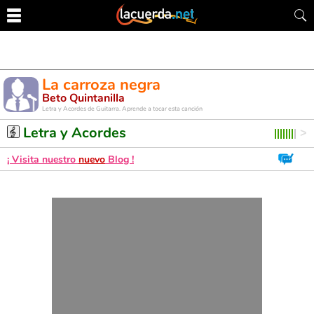
La carroza negra
Beto Quintanilla
Letra y Acordes de Guitarra. Aprende a tocar esta canción
Letra y Acordes
¡ Visita nuestro
nuevo
Blog !