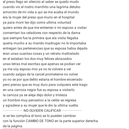
el preso llego en silencio al saber se quedo mudo
cuando vio el rostro marchito una lagrima detubo
amorcito de mi vida a qui se me acaba el mundo
era la mujer del preso que murio en el hospital
ya para morir les dijo como ultima voluntad
quiero antes de que me entierren ir mi esposo a visitar
comemtan los celadores con respecto de la dama
que siempre fue la primera que ala visita llegaba
queria mucho a su marido madrugar no le importaba
entregan las pertenencias que su esposa habia dejado
eran unas cuantas cosas y un retrato maltratado
en el estaban los dos muy felices abrazados
unas letras mal escritas que apenas se podian ver
ya me voy esposo mio ya no te volvere a ver
cuando salgas de la carcel prometeme no volver
yo no se por que delito estaria el hombre encerrado
pero pienso que es muy duro para culquiera este trago
en una carroza negra fue su esposa a visitarlo
la carroza ya se aleja dejo dolor y tristeza
un hombre muy pensativo a la celda se regresa
y agradece a su mujer que le dio la ultima vuelta
······················· NO OLVIDEN CALIFICAR ·······················
si se les complica el tono se lo pueden cambiar
con la función CAMBIO DE TONO en la parte superior derecha
de la página.