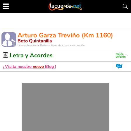
Arturo Garza Treviño (Km 1160)
Beto Quintanilla
Letra y Acordes de Guitarra. Aprende a tocar esta canción
Letra y Acordes
¡ Visita nuestro
nuevo
Blog !