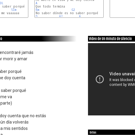
OL
A
SIm
Bm
G2
me vaaaaaa

D
A2
A
io
Video de Un minuto de silencio
encontraré jamás
jar morir y amar
aber porqué
me doy cuenta
 saber porqué
e me va
 parte)
doy cuenta que no estás
ún día volverás
na mis sentidos
Extras
za