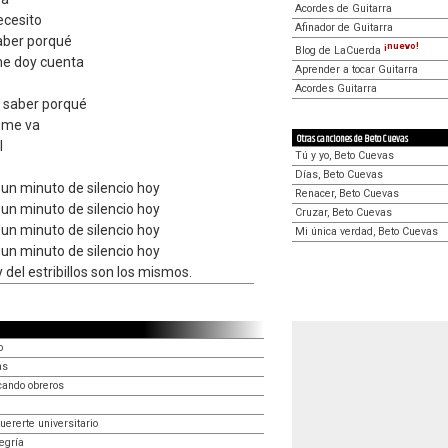
Acordes de Guitarra
ecesito
Afinador de Guitarra
aber porqué
¡nuevo!
Blog de LaCuerda
me doy cuenta
Aprender a tocar Guitarra
Acordes Guitarra
 saber porqué
e me va
Otras canciones de Beto Cuevas
l
Tú y yo, Beto Cuevas
Días, Beto Cuevas
 un minuto de silencio hoy
Renacer, Beto Cuevas
 un minuto de silencio hoy
Cruzar, Beto Cuevas
 un minuto de silencio hoy
Mi única verdad, Beto Cuevas
 un minuto de silencio hoy
 del estribillos son los mismos.
o
as
cando obreros
ererte universitario
egría