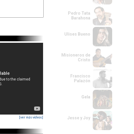
Pedro Tata
Barahona
Ulises Bueno
Misioneros de
Cristo
Francisco
Palazón
Gela
[ver más videos]
Jesse y Joy