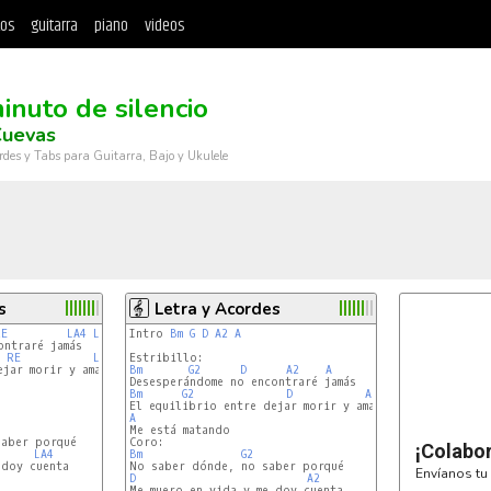
tos
guitarra
piano
videos
inuto de silencio
Cuevas
rdes y Tabs para Guitarra, Bajo y Ukulele
s
Letra y Acordes
RE
LA4
LA
Intro 
Bm
G
D
A2
A
RE
LA4
jar morir y amar

Bm
G2
D
A2
A
Bm
G2
D
A2
A
¡Colabo
LA4
Bm
G2
doy cuenta

Envíanos tu 
D
A2