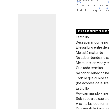
SIm
S
RE
LA4
LA
Todo lo que quiero se 
- 
SIm
SOL
RE
LA4
LA
Letra de Un minuto de silenc
Estribillo:
Desesperándome no 
El equilibrio entre de
Me está matando
No saber dónde, no s
Me muero en vida y 
Que todo termina
No saber dónde es no
Todo lo que quiero s
(los acordes de la 1ra
Estribillo:
Voy caminando y me 
Sólo recuerdo que alg
A ser la luz que ilumi
Que me da la fortale