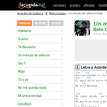
canciones
acordes
afinador
favori
Acordes de Guitarra
»
B
»
Beto Cuevas
» Un minuto de silencio (Tab)
Un m
Populares
del Artista
Historial
Beto 
Háblame
Letras, Aco
Vuelvo
Te Necesito
Un minuto de silencio
Sin Ti
Letra y Acorde
Algo
SIm
SOL
SIm
SOL
Tú y yo
El equilibrio entre de
LA
Me está matando

No me queda nada
SIm
SOL
Mi única verdad
RE
Me muero en vida y me 
Goodbye
LA