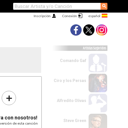
⚲
Inscripción
Conexión
Artistas Sugeridos
Comando Gaf
Ciro y los Persas
+
Alfredito Olivas
ra con nosotros!
Steve Green
versión de esta canción