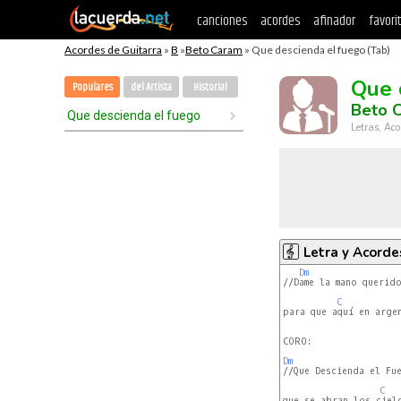
canciones
acordes
afinador
favori
Acordes de Guitarra
»
B
»
Beto Caram
» Que descienda el fuego (Tab)
Que 
Populares
del Artista
Historial
Beto 
Que descienda el fuego
Letras, Aco
Letra y Acorde
Dm
//Dame la mano querido
C
para que aquí en argen
CORO:

Dm
//Que Descienda el Fue
C
que se abran los ciel