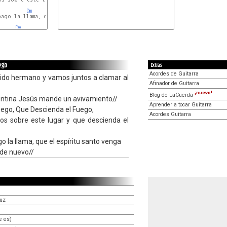
Dm
Gm
ago la llama, que el espíritu santo venga

Dm
ego
Extras
Acordes de Guitarra
ido hermano y vamos juntos a clamar al
Afinador de Guitarra
¡nuevo!
Blog de LaCuerda
entina Jesús mande un avivamiento//
Aprender a tocar Guitarra
uego, Que Descienda el Fuego,
Acordes Guitarra
los sobre este lugar y que descienda el
ago la llama, que el espíritu santo venga
 de nuevo//
ruz
e es)