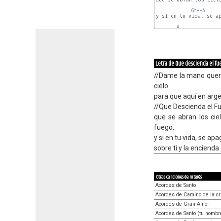
Gm
--
A
y si en tu vida, se ap
A
Letra de Que descienda el fu
//Dame la mano quer
cielo
para que aquí en arg
//Que Descienda el F
que se abran los cie
fuego,
y si en tu vida, se ap
sobre ti y la encienda
Otras canciones de interés
Acordes de Santo
Acordes de Camino de la c
Acordes de Gran Amor
Acordes de Santo (tu nombr