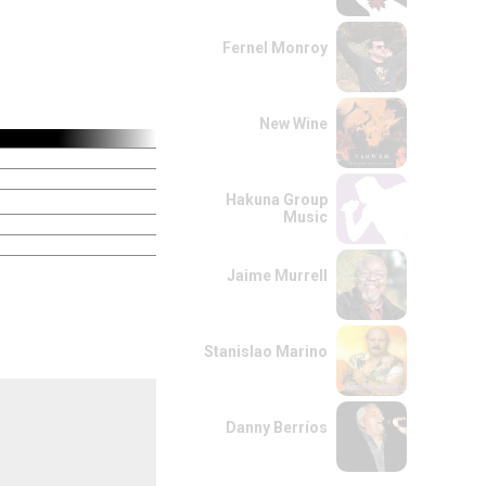
Fernel Monroy
New Wine
Hakuna Group
Music
Jaime Murrell
Stanislao Marino
Danny Berríos