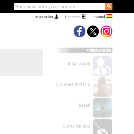
⚲
Inscripción
Conexión
Artistas Sugeridos
Inspiración
Christine d'Clario
Barak
Coros Unidos