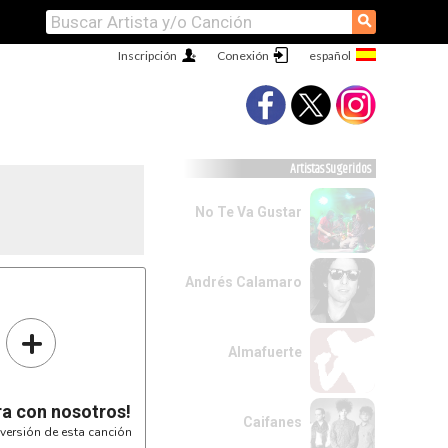
⚲
Inscripción
Conexión
Artistas Sugeridos
No Te Va Gustar
Andrés Calamaro
+
Almafuerte
ra con nosotros!
Caifanes
versión de esta canción