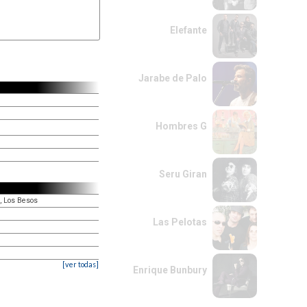
Elefante
Jarabe de Palo
Hombres G
Seru Giran
, Los Besos
Las Pelotas
[ver todas]
Enrique Bunbury