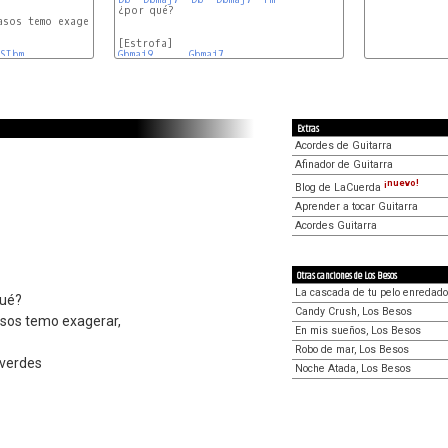
¿por qué?

SIbm
Gbmaj9
Gbmaj7
Extras
Acordes de Guitarra
Afinador de Guitarra
¡nuevo!
Blog de LaCuerda
Aprender a tocar Guitarra
Acordes Guitarra
Otras canciones de Los Besos
La cascada de tu pelo enredado
qué?
Candy Crush, Los Besos
asos temo exagerar,
En mis sueños, Los Besos
Robo de mar, Los Besos
 verdes
Noche Atada, Los Besos