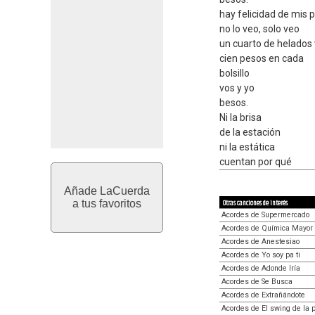
hay felicidad de mis 
no lo veo, solo veo
un cuarto de helados
cien pesos en cada
bolsillo
vos y yo
besos.
Ni la brisa
de la estación
ni la estática
cuentan por qué
Añade LaCuerda
a tus favoritos
Otras canciones de interés
Acordes de Supermercado
Acordes de Química Mayor
Acordes de Anestesiao
Acordes de Yo soy pa ti
Acordes de Adonde Iría
Acordes de Se Busca
Acordes de Extrañándote
Acordes de El swing de la 