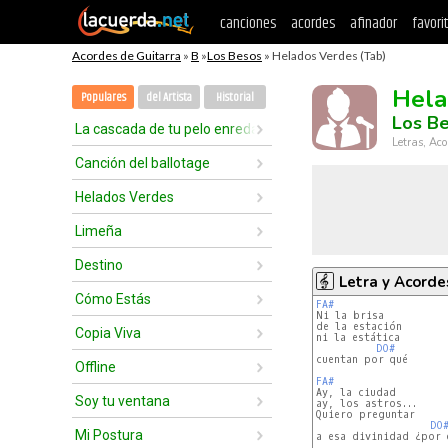
canciones
acordes
afinador
favori
Acordes de Guitarra
»
B
»
Los Besos
» Helados Verdes (Tab)
Hela
Populares
del Artista
Historial
Los B
La cascada de tu pelo enredado
Letras, Aco
Canción del ballotage
Helados Verdes
Limeña
Destino
Letra y Acorde
Cómo Estás
FA#
de la estación

Copia Viva
ni la estática

DO#
cuentan por qué

Offline
FA#
Soy tu ventana
ay, los astros...

Quiero preguntar

DO
Mi Postura
a esa divinidad ¿por q