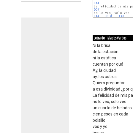
FA#
DO#
FA#
SOL#
FAm
Letra de Helados Verdes
Ni la brisa
de la estación
ni la estática
cuentan por qué
Ay, la ciudad
ay, los astros...
Quiero preguntar
a esa divinidad ¿por 
La felicidad de mis p
no lo veo, solo veo
un cuarto de helados
cien pesos en cada
bolsillo
vos y yo
besos.