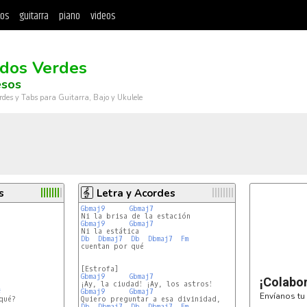
tos
guitarra
piano
videos
dos Verdes
esos
rdes y Tabs para Guitarra, Bajo y Ukulele
s
Letra y Acordes
Gbmaj9
Gbmaj7
Gbmaj9
Gbmaj7
Db
Dbmaj7
Db
Dbmaj7
Fm
cuentan por qué

Gbmaj9
Gbmaj7
¡Colabo
#
Gbmaj9
Gbmaj7
Envíanos tu 
ué?

Db
Dbmaj7
Db
Dbmaj7
Fm