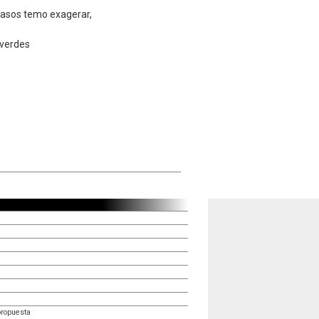
pasos temo exagerar,
 verdes
propuesta