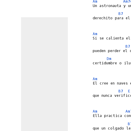
Am
Am7
B7
derechito para el
Am
B7
Dm
certidumbre o ilu
Am
B7
E
que nunca verific
Am
Am
B