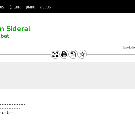
tos
guitarra
piano
videos
n Sideral
abat
Enviado
-----------
---------
-2-1--
----------
----------
-----------