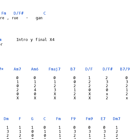
Fm
D/F#
C
m
      Intro y final X4

r

7*
Am7
Am6
Fmaj7
B7
D/F
D/F#
B7/9
       0      0       0       0     1      2       0    
       1      1       1       0     2      3       3    
       0      2       2       2     2      2       2    
       2      4       3       1     0      0       1    
       0      0       X       2     X      x       2    
       X      X       X       X     X      2       x    
Dm
F
G
C
Fm
F9
Fm9
E7
Dm7
   1    1    1    0     1     0     0     0    1
   3    1    0    1     1     3     3     3    2
   2    2    0    0     1     2     1     1    2