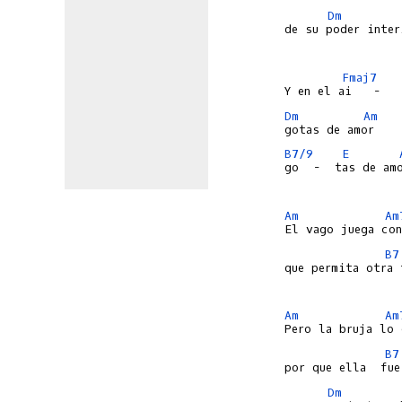
Dm
de su poder inter
Fmaj7
Dm
Am
B7/9
E
go  -  tas de amo
Am
Am
B7
que permita otra 
Am
Am
B7
Dm