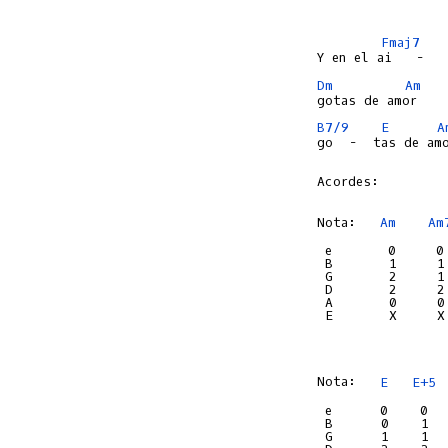
Fmaj7
Dm
Am
B7/9
E
A
go  -  tas de amo
Acordes:

Nota:   
Am
Am
 e       0     0
 B       1     1
 G       2     1
 D       2     2
 A       0     0
 E       X     X
Nota:   
E
E+5
 e      0    0  
 B      0    1  
 G      1    1  