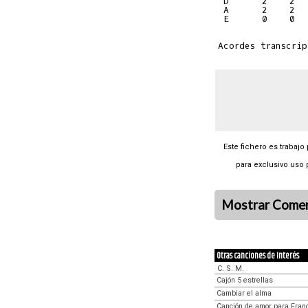
 D      2    2  
 A      2    2  
 E      0    0  
Este fichero es trabajo
para exclusivo uso 
Mostrar Comen
Otras canciones de Interés
C. S. M.
Cajón 5 estrellas
Cambiar el alma
Canción de amor para Fran