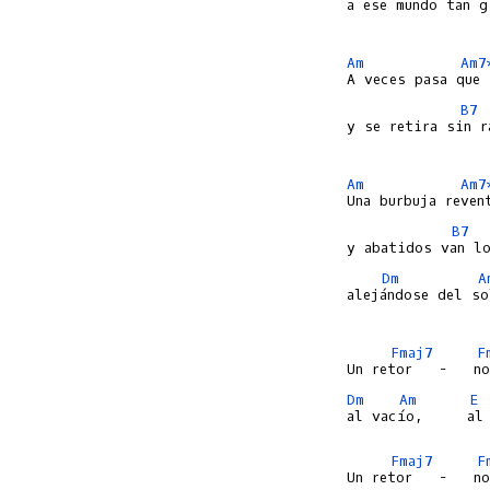
a ese mundo tan g
Am
Am7
B7
y se retira sin r
Am
Am7
B7
Dm
A
alejándose del so
Fmaj7
F
Dm
Am
E
al vacío,     al 
Fmaj7
F