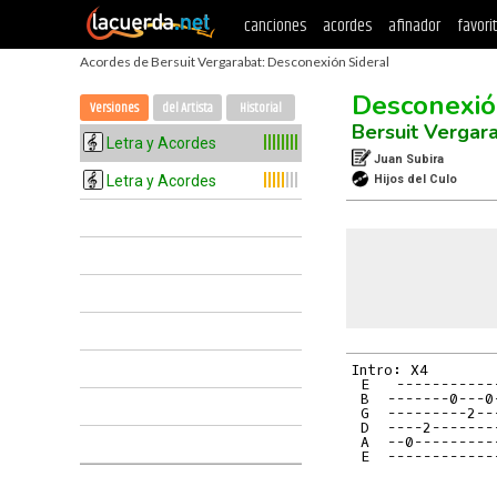
canciones
acordes
afinador
favori
Acordes de Bersuit Vergarabat: Desconexión Sideral
Desconexió
Versiones
del Artista
Historial
Bersuit Vergar
Letra y Acordes
Juan Subira
Letra y Acordes
Hijos del Culo
 E   -----------
 B  -------0---0
 G  ---------2--
 D  ----2-------
 A  --0---------
 E  ------------