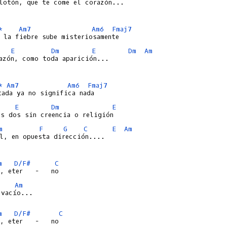
lotón, que te come el corazón...

*
Am7
Am6
Fmaj7
E
Dm
E
Dm
Am
azón, como toda aparición...

*
Am7
Am6
Fmaj7
E
Dm
E
m
F
G
C
E
Am
l, en opuesta dirección....

m
D/F#
C
Am
vacío...

m
D/F#
C