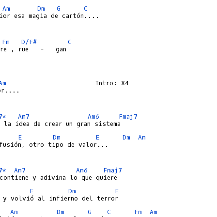
Am
Dm
G
C
ior esa magia de cartón....

Fm
D/F#
C
Am
                       Intro: X4

r....

7*
Am7
Am6
Fmaj7
E
Dm
E
Dm
Am
fusión, otro tipo de valor...

7*
Am7
Am6
Fmaj7
E
Dm
E
Am
Dm
G
C
Fm
Am