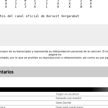
   0    3    0    2     3     3     3     2    0
   X    3    2    3     3     X     X     2    X
   X    1    3    X     1     X     X     0    X
 propio de su transcriptor y representa su interpretación personal de la canción. El 
página es
privado, por lo que se prohibe su reproducción o retransmisión, así como su uso pa
tarios
Coger no es amor
Comando culo mandril
Cómo Decirte
cisca
Como nada puedo hacer