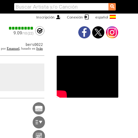
⚲
Inscripción
Conexión
9.09
/10 (22)
bers0022
 por
Emanuel
, basado en
Iván