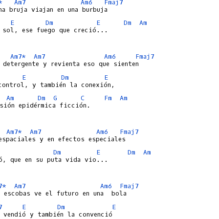
*
Am7
Am6
Fmaj7
E
Dm
E
Dm
Am
 sol, ese fuego que creció...

Am7*
Am7
Am6
Fmaj7
E
Dm
E
Am
Dm
G
C
Fm
Am
sión epidérmica ficción.

Am7*
Am7
Am6
Fmaj7
Dm
E
Dm
Am
ó, que en su puta vida vio...

7*
Am7
Am6
Fmaj7
7
E
Dm
E