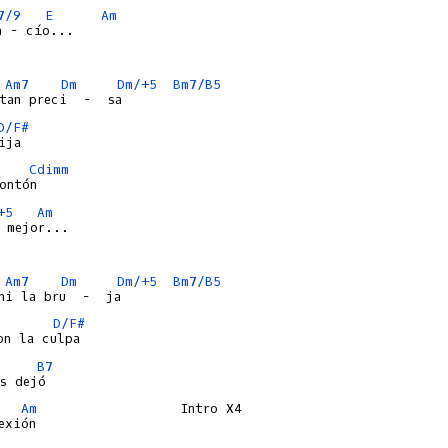
7/9
E
Am
 - cío...

Am7
Dm
Dm/+5
Bm7/B5
D/F#
Cdimm
+5
Am
 mejor...

Am7
Dm
Dm/+5
Bm7/B5
D/F#
B7
Am
                  Intro X4

xión
