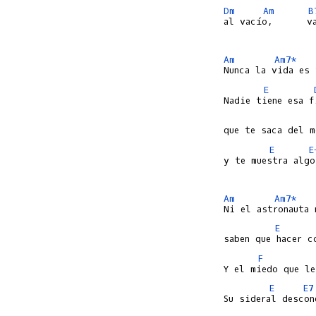
Dm
Am
B
al vacío,      va
Am
Am7*
E
E
E
y te muestra algo
Am
Am7*
E
F
E
E7
Su sideral descone