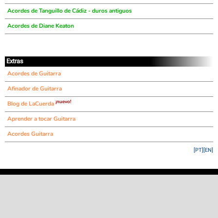
Acordes de Tanguillo de Cádiz - duros antiguos
Acordes de Diane Keaton
Extras
Acordes de Guitarra
Afinador de Guitarra
¡nuevo!
Blog de LaCuerda
Aprender a tocar Guitarra
Acordes Guitarra
[PT]
[EN]
©
LaCuerda
.net
·
·
·
aviso legal
privacidad
contacto