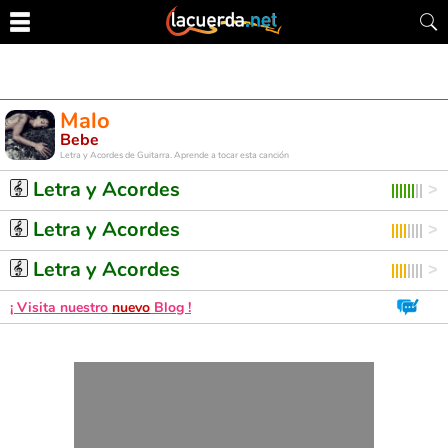
Malo
Bebe
Letra y Acordes de Guitarra. Aprende a tocar esta canción
Letra y Acordes
Letra y Acordes
Letra y Acordes
¡ Visita nuestro
nuevo
Blog !