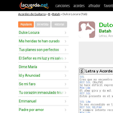
canciones
acordes
afinador
favori
Acordes de Guitarra
»
B
»
Batah
» Dulce Locura (Tab)
Dulc
Populares
del Artista
Historial
Batah
Dulce Locura
Letras, Aco
Mis heridas te han curado
Tus planes son perfectos
El Señor es mi luz y mi salvación
Dime María
Letra y Acorde
Id y Anunciad
SOL
RE7
SOL
 (Re/F#)

Se mi faro
MIm
LAm
Tu corazón inmaculado triunfará
RE7
SOL
Estás presente en el a
Emmanuel
SOL
LAm
RE7
SOL
RE/FA#
Padre por amor
MIm
LAm