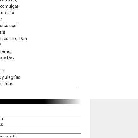
l comulgar
mor así,
ir
stás aquí
 mi
ndes en el Pan
?
eterno,
es la Paz
 Ti
 y alegrías
día más
itu
ción
ás como tú