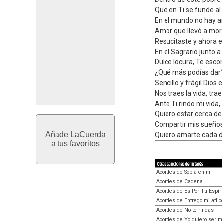
Que en Ti se funde a
En el mundo no hay a
Amor que llevó a mor
Resucitaste y ahora e
En el Sagrario junto a
Dulce locura, Te esco
¿Qué más podías dar
Sencillo y frágil Dios 
Nos traes la vida, tra
Ante Ti rindo mi vida,
Quiero estar cerca de
Compartir mis sueños
Añade LaCuerda
Quiero amarte cada 
a tus favoritos
Otras canciones de interés
Acordes de Sopla en mí
Acordes de Cadena
Acordes de Es Por Tu Espír
Acordes de Entrego mi aflic
Acordes de No te rindas
Acordes de Yo quiero ser m