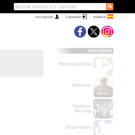
⚲
Inscripción
Conexión
Artistas Sugeridos
Música Católica
Ebenezer
Elevation
Worship
Grupo Grace