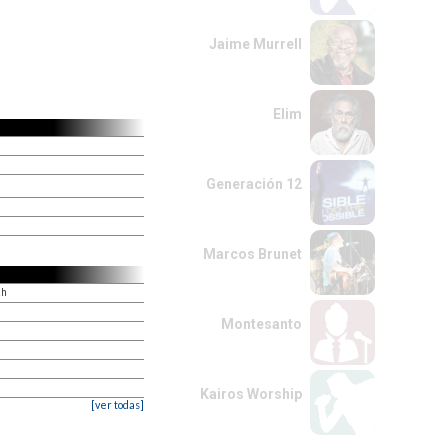
Jaime Murrell
Elim
Generación 12
Marcos Brunet
ah
Montesanto
Kairos Worship
[ver todas]