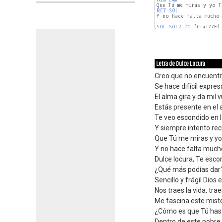
RE7
SOL
Y no hace falta mucho 
SOL
SOL7
DO
 (Cmaj7/E)

Letra de Dulce Locura
Creo que no encuentro
Se hace difícil expres
El alma gira y da mil 
Estás presente en el a
Te veo escondido en 
Y siempre intento re
Que Tú me miras y yo
Y no hace falta muc
Dulce locura, Te esco
¿Qué más podías dar
Sencillo y frágil Dios 
Nos traes la vida, tra
Me fascina este mist
¿Cómo es que Tú has 
Dentro de este pobre