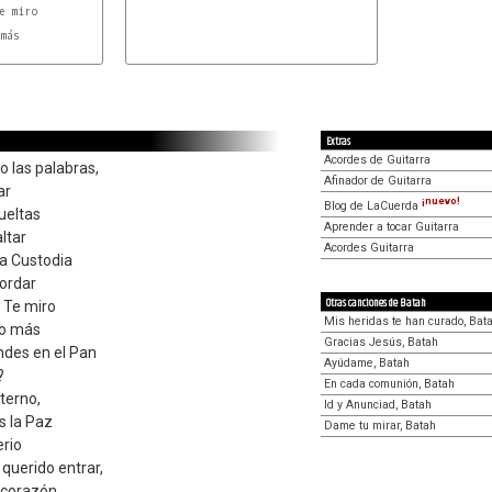
más

Extras
Acordes de Guitarra
 las palabras,
Afinador de Guitarra
ar
¡nuevo!
Blog de LaCuerda
vueltas
Aprender a tocar Guitarra
ltar
Acordes Guitarra
la Custodia
cordar
Otras canciones de Batah
 Te miro
Mis heridas te han curado, Bat
ho más
Gracias Jesús, Batah
ndes en el Pan
Ayúdame, Batah
?
En cada comunión, Batah
eterno,
Id y Anunciad, Batah
es la Paz
Dame tu mirar, Batah
erio
querido entrar,
 corazón,