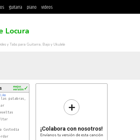
tos
guitarra
piano
videos
e Locura
rdes y Tabs para Guitarra, Bajo y Ukulele
s
mejor
✓
versión
LAm
+
ltar

¡Colabora con nosotros!
Envíanos tu versión de esta canción