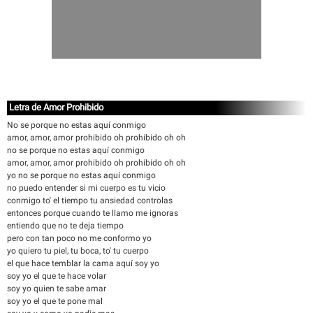
Letra de Amor Prohibido
No se porque no estas aquí conmigo
amor, amor, amor prohibido oh prohibido oh oh
no se porque no estas aquí conmigo
amor, amor, amor prohibido oh prohibido oh oh
yo no se porque no estas aquí conmigo
no puedo entender si mi cuerpo es tu vicio
conmigo to' el tiempo tu ansiedad controlas
entonces porque cuando te llamo me ignoras
entiendo que no te deja tiempo
pero con tan poco no me conformo yo
yo quiero tu piel, tu boca, to' tu cuerpo
el que hace temblar la cama aquí soy yo
soy yo el que te hace volar
soy yo quien te sabe amar
soy yo el que te pone mal