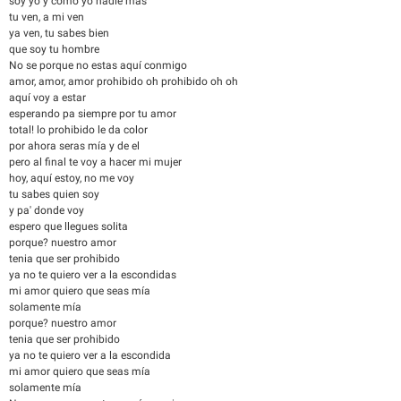
soy yo y como yo nadie mas
tu ven, a mi ven
ya ven, tu sabes bien
que soy tu hombre
No se porque no estas aquí conmigo
amor, amor, amor prohibido oh prohibido oh oh
aquí voy a estar
esperando pa siempre por tu amor
total! lo prohibido le da color
por ahora seras mía y de el
pero al final te voy a hacer mi mujer
hoy, aquí estoy, no me voy
tu sabes quien soy
y pa' donde voy
espero que llegues solita
porque? nuestro amor
tenia que ser prohibido
ya no te quiero ver a la escondidas
mi amor quiero que seas mía
solamente mía
porque? nuestro amor
tenia que ser prohibido
ya no te quiero ver a la escondida
mi amor quiero que seas mía
solamente mía