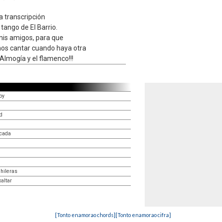
a transcripción
tango de El Barrio.
mis amigos, para que
os cantar cuando haya otra
Almogía y el flamenco!!!
oy
d
ocada
 hileras
altar
[Tonto enamorao chords]
[Tonto enamorao cifra]