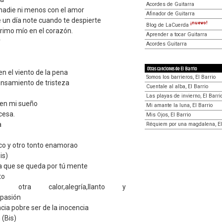
Acordes de Guitarra
nadie ni menos con el amor
Afinador de Guitarra
 un día note cuando te despierte
¡nuevo!
Blog de LaCuerda
rimo mío en el corazón.
Aprender a tocar Guitarra
r
Acordes Guitarra
Otras canciones de El Barrio
n el viento de la pena
Somos los barrieros, El Barrio
ensamiento de tristeza
Cuentale al alba, El Barrio
Las playas de invierno, El Barri
 en mi sueño
Mi amante la luna, El Barrio
cesa.
Mis Ojos, El Barrio
a
Réquiem por una magdalena, El
oco y otro tonto enamorao
is)
ra que se queda por tú mente
to
otra calor,alegría,llanto y
,pasión
cia pobre ser de la inocencia
 (Bis)