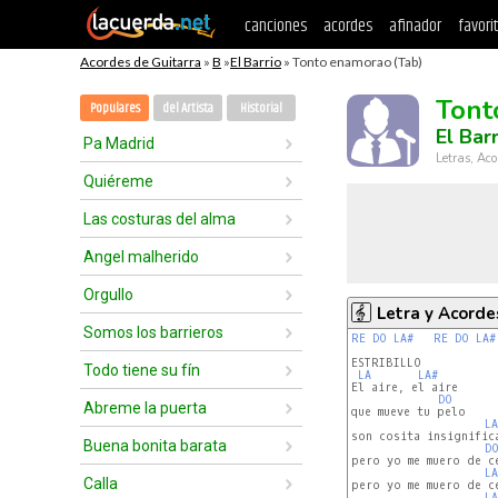
canciones
acordes
afinador
favori
Acordes de Guitarra
»
B
»
El Barrio
» Tonto enamorao (Tab)
Tont
Populares
del Artista
Historial
El Barr
Pa Madrid
Letras, Aco
Quiéreme
Las costuras del alma
Angel malherido
Orgullo
Letra y Acorde
Somos los barrieros
RE
DO
LA#
RE
DO
LA#
ESTRIBILLO

Todo tiene su fín
LA
LA#
El aire, el aire

DO
Abreme la puerta
que mueve tu pelo

LA
son cosita insignifica
Buena bonita barata
D
pero yo me muero de ce
LA
Calla
pero yo me muero de ce
LA