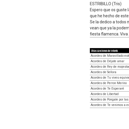
ESTRIBILLO (Tris)
Espero que os guste l
que he hecho de este 
Se la dedico a todos 
vean que ya la podem
fiesta flamenca. Viva 
Otras canciones de interés
Acordes de Maravillado est
Acordes de Déjate amar
Acordes de Rey de majesta
Acordes de Señora
Acordes de Tu vives equiv
Acordes de Perron Merino
Acordes de Te Esperaré
Acordes de Libertad
Acordes de Pongale por las
Acordes de Te venimos a ex