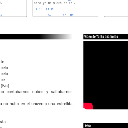
..

pero yo me muero de ce..

LA
SOL
FA
MI
LA
FA
SOL
MI
Video de Tonto enamorao
nte
 celo
 celo
ce..
 (Bis)
no contabamos nubes y saltabamos
 no hubo en el universo una estrellita
sta
Extras
ía