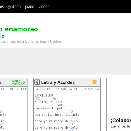
tos
guitarra
piano
videos
o enamorao
io
rdes y Tabs para Guitarra, Bajo y Ukulele
s
mejor
✓
Letra y Acordes
versión
LA
RE
DO
LA#
RE
LA
DO
SOL
LA#
FA
LA
SOL
FA
MI
LA
SOL
FA
LA
SOL
FA
ESTRIBILLO

MI
FA
El aire, el aire

SOL
que mueve tu pelo

#
FA
nte

son cosita insignificante

O
SOL
¡Colabo
lo

pero yo me muero de celo

#
FA
Envíanos tu 
lo

pero yo me muero de celo

MI