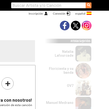
⚲
Inscripción
Conexión
Artistas Sugeridos
Natalia
Lafourcade
Floricienta y su
banda
+
OV7
ra con nosotros!
Manuel Medrano
versión de esta canción