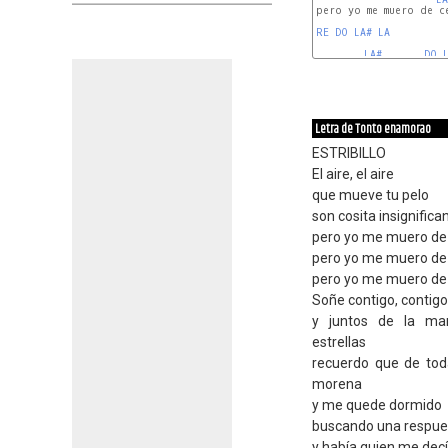
pero yo me muero de ce
RE
DO
LA#
LA
LA#
DO
Letra de Tonto enamorao
ESTRIBILLO
El aire, el aire
que mueve tu pelo
son cosita insignifica
pero yo me muero de
pero yo me muero de
pero yo me muero de 
Soñe contigo, contigo
y juntos de la ma
estrellas
recuerdo que de toda
morena
y me quede dormido
buscando una respue
y había quien me dec