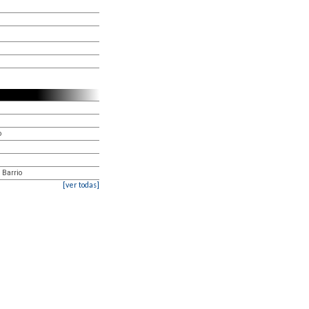
o
 Barrio
[ver todas]