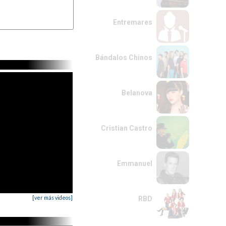
Entremares
Bándalos Chinos
Belanova
Cristian Castro
Emmanuel
[ver más videos]
RBD