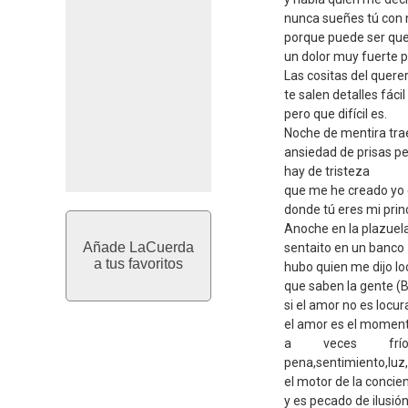
nunca sueñes tú con 
porque puede ser que
un dolor muy fuerte p
Las cositas del quere
te salen detalles fácil
pero que difícil es.
Noche de mentira trae
ansiedad de prisas p
hay de tristeza
que me he creado yo
donde tú eres mi prin
Anoche en la plazuel
Añade LaCuerda
sentaito en un banco
a tus favoritos
hubo quien me dijo l
que saben la gente (B
si el amor no es locu
el amor es el momen
a veces frío 
pena,sentimiento,luz
el motor de la concien
y es pecado de ilusión