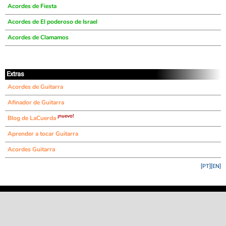
Acordes de Fiesta
Acordes de El poderoso de Israel
Acordes de Clamamos
Extras
Acordes de Guitarra
Afinador de Guitarra
¡nuevo!
Blog de LaCuerda
Aprender a tocar Guitarra
Acordes Guitarra
[PT]
[EN]
©
LaCuerda
.net
·
·
·
aviso legal
privacidad
contacto