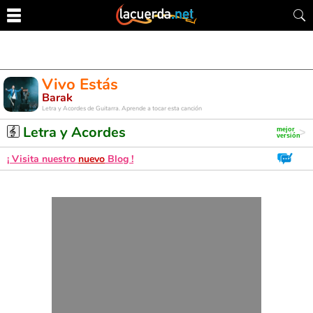
Vivo Estás
Barak
Letra y Acordes de Guitarra. Aprende a tocar esta canción
Letra y Acordes
¡ Visita nuestro
nuevo
Blog !