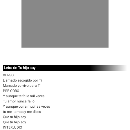
Letra de Tu hijo soy
VERSO
Llamado escogido por Ti
Marcado yo vivo para Ti
PRE CORO
Y aunque te falle mil veces
Tu amor nunca falló
Y aunque corra muchas veces
tu me llamas y me dices
Que tu hijo soy
Que tu hijo soy
INTERLUDIO