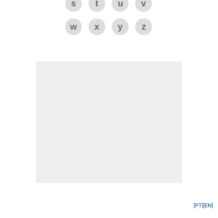
s
t
u
v
w
x
y
z
[PT]
[EN]