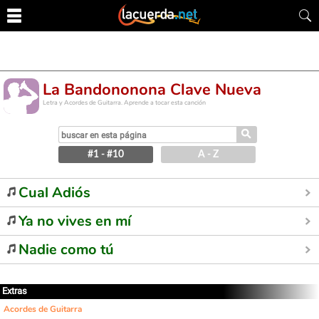
La Bandononona Clave Nueva
Letra y Acordes de Guitarra. Aprende a tocar esta canción
⚲
#1 - #10
A - Z
Cual Adiós
Ya no vives en mí
Nadie como tú
Extras
Acordes de Guitarra