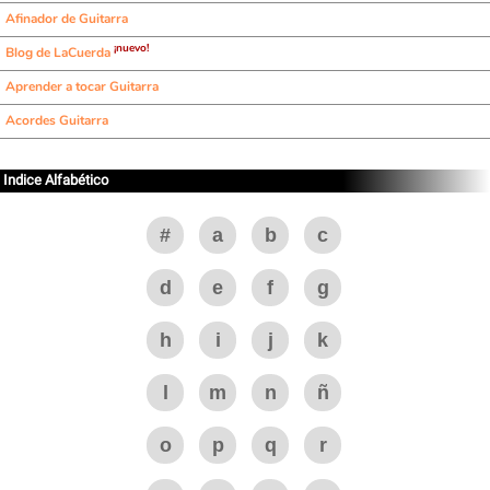
Afinador de Guitarra
¡nuevo!
Blog de LaCuerda
Aprender a tocar Guitarra
Acordes Guitarra
Indice Alfabético
#
a
b
c
d
e
f
g
h
i
j
k
l
m
n
ñ
o
p
q
r