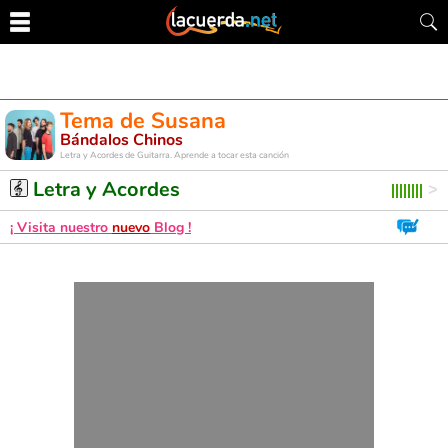
Tema de Susana
Bándalos Chinos
Letra y Acordes de Guitarra. Aprende a tocar esta canción
Letra y Acordes
¡ Visita nuestro
nuevo
Blog !