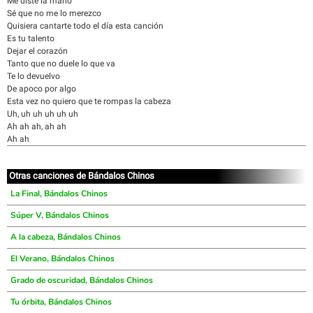
Me diste la mano
Sé que no me lo merezco
Quisiera cantarte todo el día esta canción
Es tu talento
Dejar el corazón
Tanto que no duele lo que va
Te lo devuelvo
De apoco por algo
Esta vez no quiero que te rompas la cabeza
Uh, uh uh uh uh uh
Ah ah ah, ah ah
Ah ah
Otras canciones de Bándalos Chinos
La Final, Bándalos Chinos
Súper V, Bándalos Chinos
A la cabeza, Bándalos Chinos
El Verano, Bándalos Chinos
Grado de oscuridad, Bándalos Chinos
Tu órbita, Bándalos Chinos