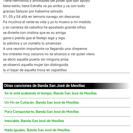
Tiene hermanos y amistades del poder que dan apoyo
tiene estilo, tiene Estrella va pa arriba y va con todo
gracias Salazar por haberme salvado
01, 05 y 04 allá en temoris navego sin descanso
Pa muchos el verde es vida y yo lo muevo a mi medida
y en carreras de caballos he apostado grande cifras
se divierte con cristina que es su amiga
gane o pierda que el festejo siga y siga
la adictiva y un norteño lo amenizan
A una reunión importante va llegando una cheyenne
los cristales muy oscuros no se alcanza a ver quien viene
se abrió aquella puerta sin ninguna prisa
se observó aquella mujer tan distinguida
la vi bajar de aquella troca en zapatillas
Otras canciones de Banda San José de Mesillas
Se te está acabando el tiempo, Banda San José de Mesillas
Un fín en Culiacán, Banda San José de Mesillas
Para Conquistarte, Banda San José de Mesillas
Intocable, Banda San José de Mesillas
Nada Iguales, Banda San José de Mesillas