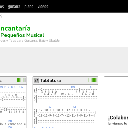
tos
guitarra
piano
videos
b)
ncantaría
 Pequeños Musical
rdes y Tabs para Guitarra, Bajo y Ukulele
s
Tablatura
Bm
E
C
D
G
D
G
G
Bm
C
Am
D
e|--2---------------------2-----------3-----------5-3-
B|--3-3-3-1-0-----------2-3-3-3-1-0---5-5-5-3-1-------
---------------------4-----------
G|----4-4-2-0---0h2-4-5-----4-4-2-0-----5-5-4-2-------
---4-4-2-0-----2-2-0-2-----------
D|----------------------------------------------------
1-3-3-3-1-0---1-1-1-0-------------
A|----------------------------------------------------
-2-----------0-------------------
E|----------------------------------------------------
--------------------------------
G
Bm
--------------------------------
---11--------------11------------
0----11-10-8-8-10---------------
B|---------------------------------|
¡Colabo
D|---------------------------------|
A|---------------------------------|
Bm
E|---------------------------------|
Envíanos tu 
o a cambiado aqui,

Bm