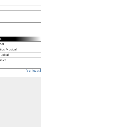
cal
cal
eños Musical
usical
sical
[ver todas]