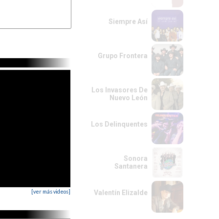
Siempre Así
Grupo Frontera
Los Invasores De
Nuevo León
Los Delinquentes
Sonora
Santanera
[ver más videos]
Valentín Elizalde