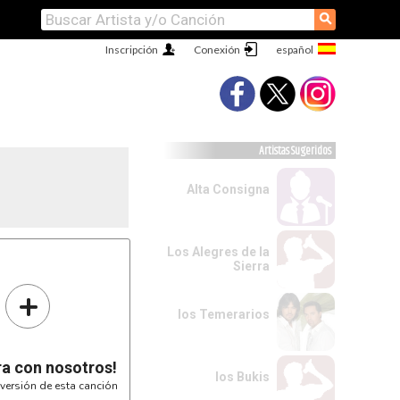
⚲
Inscripción
Conexión
Artistas Sugeridos
Alta Consigna
Los Alegres de la
Sierra
2-5--|
-----|
+
-----|
-----|
-----|
los Temerarios
-----|
ra con nosotros!
los Bukis
versión de esta canción