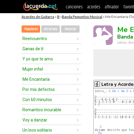
canciones
acordes
afinador
favori
Acordes de Guitarra
»
B
»
Banda Pequeños Musical
» Me Encantaría (Ta
Me E
Populares
del Artista
Historial
Banda
Reencuentro
Letras, Aco
Ganas de tí
Y yo que te amo
Mujer infiel
Me Encantaría
Letra y Acorde
Por mis defectos
intro_: 
G
Bm
C
Am
D
G
D---------------------
Con 60 minutos
G---4-4-2-0-2---------
B-3-3-3-1-0----0-1-0-
e-2-------------------
Romantico incurable
D---------------------
G---------------------
B--------------------
e-5-3-2-5--11-10-8-8-1
Voy a danzar
G
Un loco solitario
dejame decirte que tod
Em