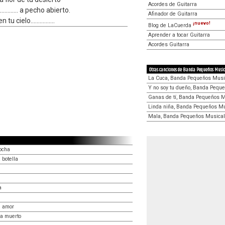
Acordes de Guitarra
......... a pecho abierto.
Afinador de Guitarra
 cielo................
¡nuevo!
Blog de LaCuerda
Aprender a tocar Guitarra
Acordes Guitarra
Otras canciones de Banda Pequeños Musi
La Cuca, Banda Pequeños Musi
Y no soy tu dueño, Banda Pequ
Ganas de tí, Banda Pequeños M
Linda niña, Banda Pequeños Mu
Mala, Banda Pequeños Musical
ocha
 botella
a
e amor
ia muerto