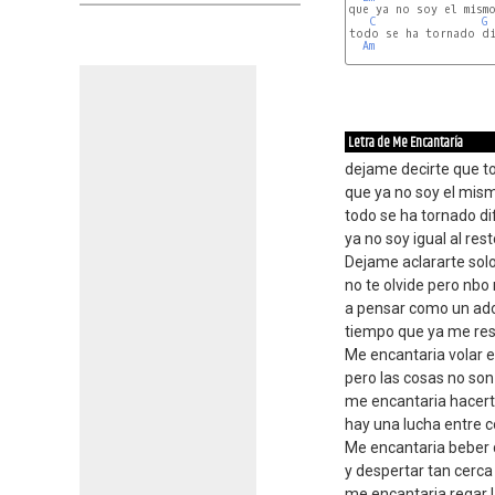
que ya no soy el mismo
C
G
todo se ha tornado di
Am
Letra de Me Encantaría
dejame decirte que t
que ya no soy el mism
todo se ha tornado di
ya no soy igual al res
Dejame aclararte sol
no te olvide pero nbo
a pensar como un ad
tiempo que ya me res
Me encantaria volar e
pero las cosas no son
me encantaria hacert
hay una lucha entre c
Me encantaria beber 
y despertar tan cerca 
me encantaria regar la