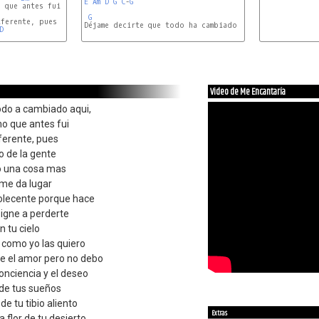
E
Am
D
G
C
-
G
 que antes fui

G
Bm
ferente, pues

D
Video de Me Encantaría
odo a cambiado aqui,
o que antes fui
ferente, pues
to de la gente
o una cosa mas
 me da lugar
olecente porque hace
igne a perderte
n tu cielo
 como yo las quiero
e el amor pero no debo
onciencia y el deseo
de tus sueños
de tu tibio aliento
Extras
 flor de tu desierto