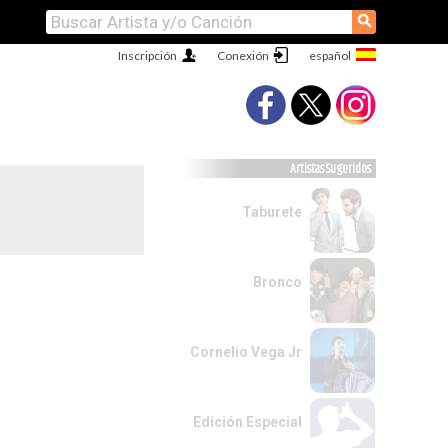
⚲
Inscripción
Conexión
Artistas Sugeridos
Taburete
Bronco
Cornelio Vega Jr
Edición Especial