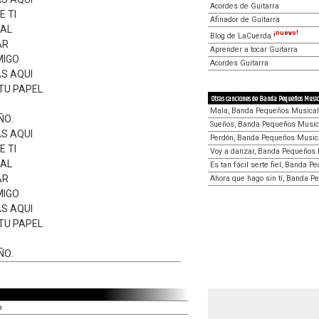
Acordes de Guitarra
E TI
Afinador de Guitarra
MAL
¡nuevo!
Blog de LaCuerda
AR
Aprender a tocar Guitarra
MIGO
Acordes Guitarra
S AQUI
TU PAPEL
Otras canciones de Banda Pequeños Musi
Mala, Banda Pequeños Musical
ÑO.
Sueños, Banda Pequeños Music
S AQUI
Perdón, Banda Pequeños Music
E TI
Voy a danzar, Banda Pequeños
MAL
Es tan fácil serte fiel, Banda 
AR
Ahora que hago sin tí, Banda 
MIGO
S AQUI
TU PAPEL
ÑO.
a