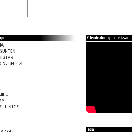
aquí
Video de Ahora que no estas aquí
NA
EGUNTEN
TESTAR
RON JUNTOS
O
MINO
AS
S JUNTOS
Extras
S AQUI