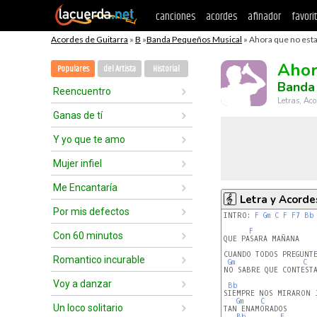
canciones
acordes
afinador
favori
Acordes de Guitarra
»
B
»
Banda Pequeños Musical
» Ahora que no esta
Ahor
Populares
del Artista
Historial
Banda
Reencuentro
Letras, Aco
Ganas de tí
Y yo que te amo
Mujer infiel
Me Encantaría
Letra y Acorde
Por mis defectos
INTRO: 
F
Gm
C
F
F7
Bb
F
Con 60 minutos
QUE PASARA MAÑANA

CUANDO TODOS PREGUNTE
Romantico incurable
Gm
C
NO SABRE QUE CONTESTA
Voy a danzar
Bb
SIEMPRE NOS MIRARON J
Gm
C
Un loco solitario
TAN ENAMORADOS

Bb
F