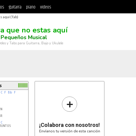
tos
guitarra
piano
videos
s aquí (Tab)
a que no estas aquí
 Pequeños Musical
rdes y Tabs para Guitarra, Bajo y Ukulele
s
C
F
Bb
F
+
N

R

C
¡Colabora con nosotros!
UNTOS

Envíanos tu versión de esta canción