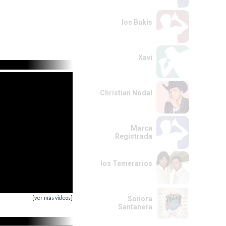
los Bukis
Xavi
Christian Nodal
Marca
Registrada
los Temerarios
[ver más videos]
Sonora
Santanera