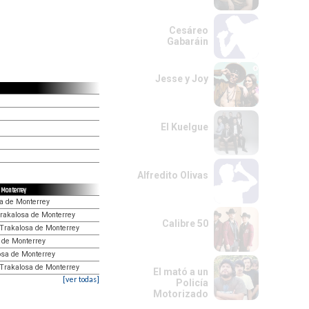
Cesáreo
Gabaráin
Jesse y Joy
El Kuelgue
Alfredito Olivas
e Monterrey
a de Monterrey
Trakalosa de Monterrey
Calibre 50
 Trakalosa de Monterrey
 de Monterrey
osa de Monterrey
 Trakalosa de Monterrey
El mató a un
[ver todas]
Policía
Motorizado