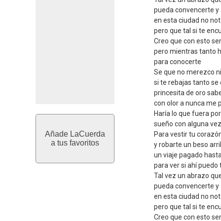
pueda convencerte y
en esta ciudad no no
pero que tal si te en
Creo que con esto ser
pero mientras tanto 
para conocerte
Se que no merezco ni 
si te rebajas tanto se
princesita de oro sab
con olor a nunca me 
Haría lo que fuera po
sueño con alguna vez
Añade LaCuerda
Para vestir tu corazó
a tus favoritos
y robarte un beso arri
un viaje pagado hasta 
para ver si ahí puedo 
Tal vez un abrazo qu
pueda convencerte y
en esta ciudad no no
pero que tal si te en
Creo que con esto ser