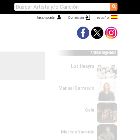
⚲
Inscripción
Conexión
Artistas Sugeridos
Los Huayra
Manuel Carrasco
Gela
Marcos Yaroide