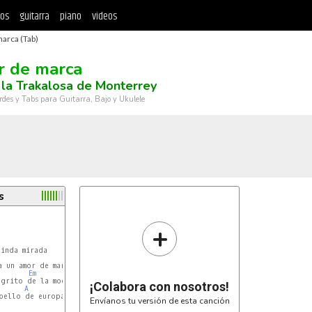
tos
guitarra
piano
videos
arca (Tab)
 de marca
la Trakalosa de Monterrey
rdes y Tabs para Guitarra, Bajo y Ukulele
s
+
inda mirada

 un amor de marca

Em
grito de la moda

¡Colabora con nosotros!
A
bello de europa

Envíanos tu versión de esta canción