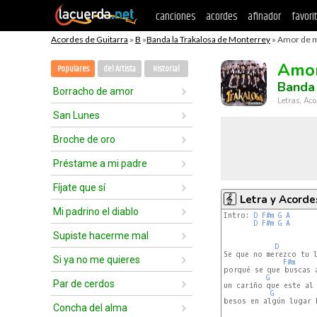
canciones
acordes
afinador
favori
Acordes de Guitarra
»
B
»
Banda la Trakalosa de Monterrey
» Amor de m
Amor
Populares
del Artista
Historial
Banda 
Borracho de amor
Letras, Aco
San Lunes
Broche de oro
Préstame a mi padre
Fíjate que sí
Letra y Acorde
Mi padrino el diablo
Intro: 
D
F#m
G
A
D
F#m
G
A
Supiste hacerme mal
D
Se que no merezco tu l
Si ya no me quieres
F#m
porqué se que buscas a
G
Par de cerdos
un cariño que este al 
G
besos en algún lugar 
Concha del alma