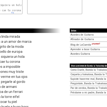
iquiera un hola

 cae tu corona

Em
Extras
Acordes de Guitarra
 linda mirada
Afinador de Guitarra
s a un amor de marca
¡nuevo!
Blog de LaCuerda
 grito de la moda
Aprender a tocar Guitarra
bello de europa
Acordes Guitarra
siquiera un hola
 cae tu corona
Otras canciones de Banda la Trakalosa d
es a imposible
Como Duele, Banda la Trakalos
pones muy triste
Coqueta y trakalosa, Banda la 
r verme en tus ojos
Supiste hacerme mal, Banda la
 pegarle al gordo
Pregúntale, Banda la Trakalosa
n de armani
Par de cerdos, Banda la Trakal
ba de un ferrari
Préstame a mi padre, Banda la
la torre eifel
tocar tu piel
e huela a hugo boss