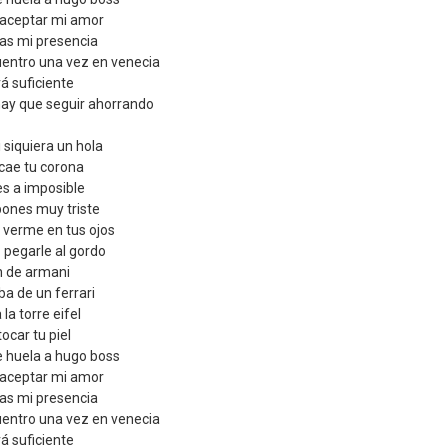
 aceptar mi amor
tas mi presencia
cuentro una vez en venecia
á suficiente
hay que seguir ahorrando
siquiera un hola
 cae tu corona
es a imposible
pones muy triste
r verme en tus ojos
 pegarle al gordo
n de armani
ba de un ferrari
la torre eifel
tocar tu piel
e huela a hugo boss
 aceptar mi amor
tas mi presencia
cuentro una vez en venecia
á suficiente