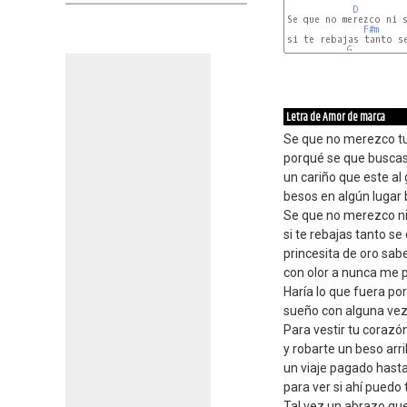
D
Se que no merezco ni s
F#m
si te rebajas tanto se
G
Letra de Amor de marca
Se que no merezco tu
porqué se que busca
un cariño que este al
besos en algún lugar 
Se que no merezco ni 
si te rebajas tanto se
princesita de oro sab
con olor a nunca me 
Haría lo que fuera po
sueño con alguna vez
Para vestir tu corazó
y robarte un beso arri
un viaje pagado hasta 
para ver si ahí puedo 
Tal vez un abrazo qu