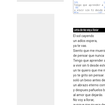
SOL
Tengo que aprender a r
RE
MIm
LA7
Letra de No voy a llorar
El sol cayendo
un adíos espera,
ya te vas.
Siento que me muer
de pensar que nunca 
Tengo que aprender 
a vivir sin ti desde es
un te quiero que me 
yo te grito sin pensar.
soló un beso antes d
un abrazo eterno co
y despues pañuelos 
al amor que dejarás.
No voy a llorar,
aunque me muera de