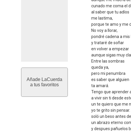
cunado me coma el d
al saber que tu adíos
me lastima,
porque te amo y me d
No voy a llorar,
pondré cadena a mis 
y trataré de soñar
en volver a empezar
aunque sigas muy cla
Entre las sombras
queda ya,
pero mi penumbra
Añade LaCuerda
es saber que alguien
a tus favoritos
ta amará.
Tengo que aprender 
a vivir sin ti desde es
un te quiero que me 
yo te grito sin pensar.
soló un beso antes d
un abrazo eterno co
y despues pañuelos 