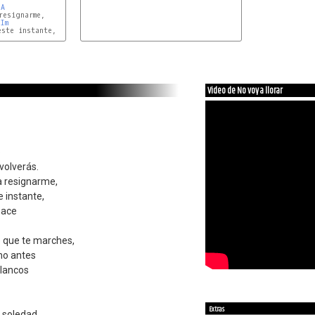
LA
esignarme,

SIm
Video de No voy a llorar
o
volverás.
a resignarme,
te instante,
nace
e que te marches,
mo antes
blancos
Extras
 soledad