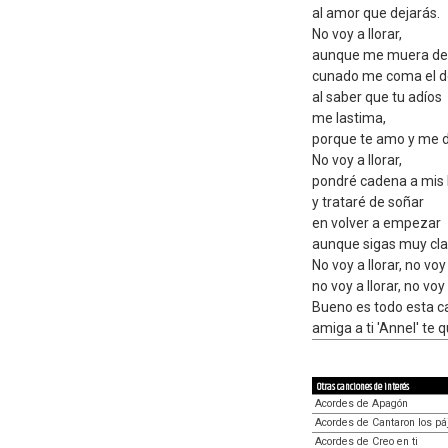
al amor que dejarás.
No voy a llorar,
aunque me muera de
cunado me coma el d
al saber que tu adíos
me lastima,
porque te amo y me d
No voy a llorar,
pondré cadena a mis 
y trataré de soñar
en volver a empezar
aunque sigas muy cla
No voy a llorar, no voy 
no voy a llorar, no voy a
Bueno es todo esta ca
amiga a ti 'Annel' te 
Otras canciones de interés
Acordes de Apagón
Acordes de Cantaron los pá
Acordes de Creo en ti