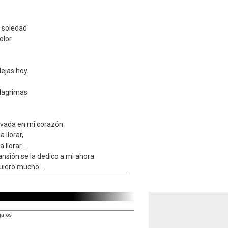
 soledad
olor
ejas hoy.
lagrimas
vada en mi corazón.
a llorar,
 llorar...
nsión se la dedico a mi ahora
quiero mucho....
jaros