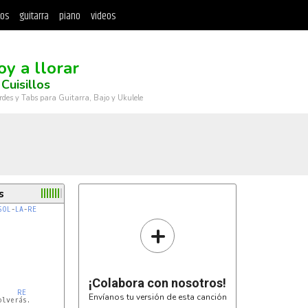
tos
guitarra
piano
videos
oy a llorar
Cuisillos
rdes y Tabs para Guitarra, Bajo y Ukulele
s
SOL
-
LA
-
RE
+
¡Colabora con nosotros!
RE
Envíanos tu versión de esta canción
lverás.
