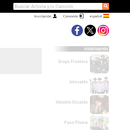
⚲
Inscripción
Conexión
Artistas Sugeridos
Grupo Frontera
Intocable
Valentín Elizalde
Peso Pluma