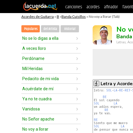
canciones
acordes
afinador
favori
Acordes de Guitarra
»
B
»
Banda Cuisillos
» No voy a llorar (Tab)
No v
Populares
del Artista
Historial
Banda 
No se lo digas a ella
Letras, Aco
A veces lloro
Perdóname
Mil Heridas
Pedacito de mi vida
Letra y Acorde
Acuérdate de mí
Intro: 
SOL
-
LA
-
RE
-
RE7
-
RE
Ya no te cuadra
SOL
LA
un adíos espera,

Vanidosa
RE
ya te vas.

No Señor apache
RE
SOL
LA
No voy a llorar
de pensar que nunca vo