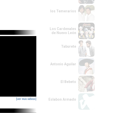
los Temerarios
Los Cardenales
de Nuevo León
Taburete
Antonio Aguilar
El Bebeto
[ver más videos]
Eslabon Armado