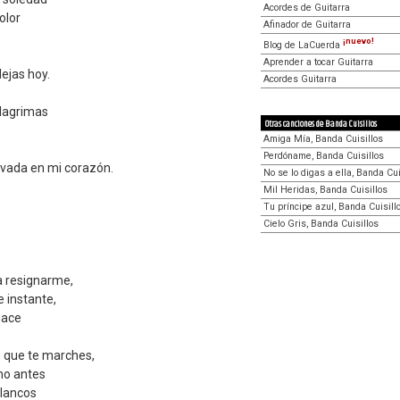
Acordes de Guitarra
olor
Afinador de Guitarra
¡nuevo!
Blog de LaCuerda
Aprender a tocar Guitarra
ejas hoy.
Acordes Guitarra
lagrimas
Otras canciones de Banda Cuisillos
Amiga Mía, Banda Cuisillos
Perdóname, Banda Cuisillos
vada en mi corazón.
No se lo digas a ella, Banda Cui
Mil Heridas, Banda Cuisillos
Tu príncipe azul, Banda Cuisill
Cielo Gris, Banda Cuisillos
a resignarme,
te instante,
nace
e que te marches,
mo antes
blancos