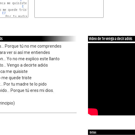
nca me quisiste

E
o me quede triste

- 
E7
A
 - 
A#dim
.. Por tu madre te lo pido

F#m
-
B7
E
ós
Video de Te vengo a decir adiós
ós... Porque tú no me comprendes
 Para ver si así me entiendes
n... Yo no me explico este llanto
o... Vengo a decirte adiós
nca me quisiste
o me quede triste
.. Por tu madre te lo pido
do... Porque tú eres mi dios.
incipio)
Extras