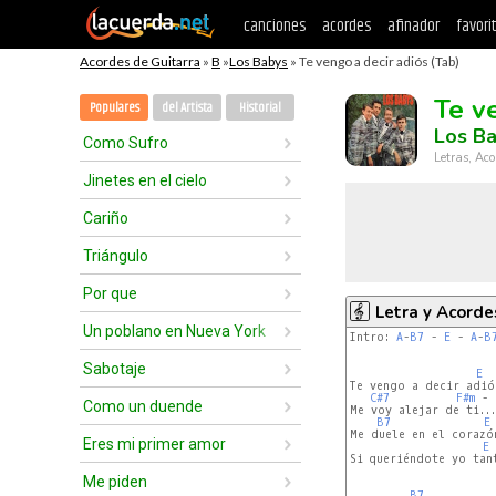
canciones
acordes
afinador
favori
Acordes de Guitarra
»
B
»
Los Babys
» Te vengo a decir adiós (Tab)
Te v
Populares
del Artista
Historial
Los B
Como Sufro
Letras, Aco
Jinetes en el cielo
Cariño
Triángulo
Por que
Letra y Acorde
Un poblano en Nueva York
Intro: 
A
-
B7
 - 
E
 - 
A
-
B
Sabotaje
E
Te vengo a decir adiós
C#7
F#m
 - 
Como un duende
Me voy alejar de ti...
B7
E
Me duele en el corazón
Eres mi primer amor
E
Si queriéndote yo tant
Me piden
B7