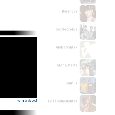
Belanova
los Secretos
Aleks Syntek
Mon Laferte
Camila
[ver más videos]
Los Delincuentes