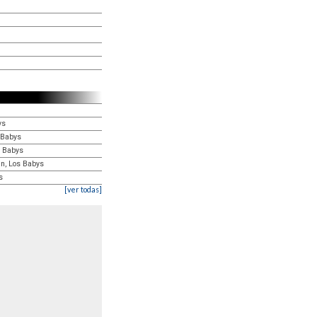
ys
 Babys
s Babys
n, Los Babys
s
[ver todas]