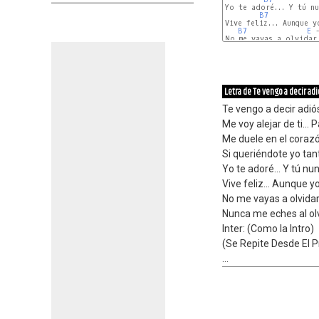
Yo te adoré... Y tú nu
B7
Vive feliz... Aunque y
B7
E
 
No me vayas a olvidar.
E
Letra de Te vengo a decir adi
Te vengo a decir adi
Me voy alejar de ti...
Me duele en el corazó
Si queriéndote yo tant
Yo te adoré... Y tú nu
Vive feliz... Aunque y
No me vayas a olvidar.
Nunca me eches al olvi
Inter: (Como la Intro)
(Se Repite Desde El Pr
...