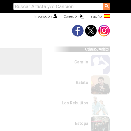
⚲
Inscripción
Conexión
Artistas Sugeridos
Camilo
Rabito
Los Rebujitos
Estopa