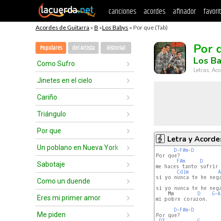
canciones
acordes
afinador
favori
Acordes de Guitarra
»
B
»
Los Babys
» Por que (Tab)
Por 
Populares
del Artista
Historial
Los B
Como Sufro
Letras, Aco
Jinetes en el cielo
Cariño
Triángulo
Por que
Letra y Acorde
Un poblano en Nueva York
D
-
F#m
-
D
Por que?

F#m
D
Sabotaje
me haces tanto sufrir

Cdim
A
si yo nunca te he nega
Como un duende
si yo nunca te he nega
    Mm        
D
G
-
A
Eres mi primer amor
mi pobre corazon.

D
-
F#m
-
D
Me piden
Por que?

D7
G