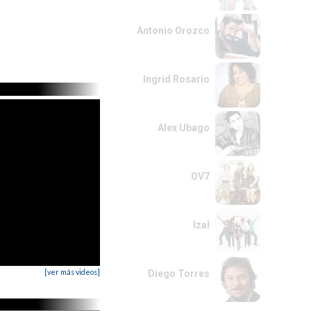
Antonio Orozco
Ingrid Rosario
Alex Ubago
OV7
Izal
[ver más videos]
Diego Torres