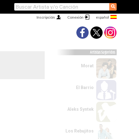
⚲
Inscripción
Conexión
Artistas Sugeridos
Morat
El Barrio
Aleks Syntek
Los Rebujitos