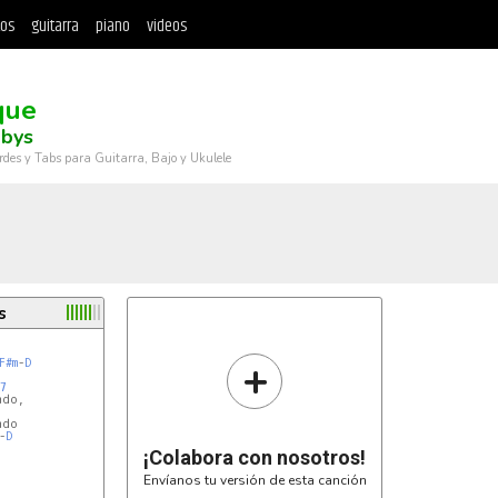
tos
guitarra
piano
videos
que
abys
rdes y Tabs para Guitarra, Bajo y Ukulele
s
+
F#m
-
D
7
do,

do

-
D
¡Colabora con nosotros!
Envíanos tu versión de esta canción