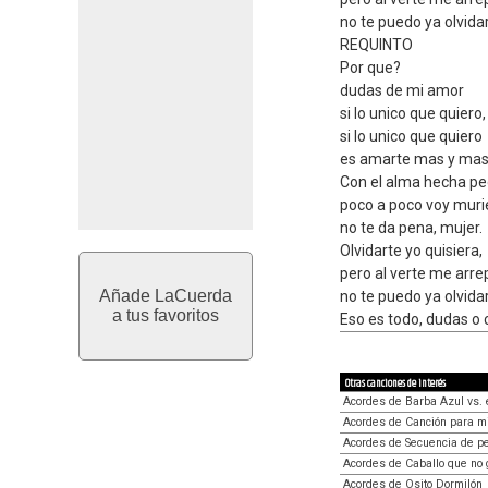
no te puedo ya olvidar
REQUINTO
Por que?
dudas de mi amor
si lo unico que quiero,
si lo unico que quiero
es amarte mas y mas
Con el alma hecha p
poco a poco voy mur
no te da pena, mujer.
Olvidarte yo quisiera,
pero al verte me arre
Añade LaCuerda
no te puedo ya olvidar
a tus favoritos
Eso es todo, dudas o 
Otras canciones de interés
Acordes de Barba Azul vs. e
Acordes de Canción para mi
Acordes de Secuencia de p
Acordes de Caballo que no 
Acordes de Osito Dormilón