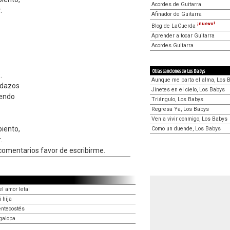
Acordes de Guitarra
.
Afinador de Guitarra
¡nuevo!
Blog de LaCuerda
Aprender a tocar Guitarra
Acordes Guitarra
Otras canciones de Los Babys
.
Aunque me parta el alma, Los 
edazos
Jinetes en el cielo, Los Babys
iendo
Triángulo, Los Babys
Regresa Ya, Los Babys
Ven a vivir conmigo, Los Babys
piento,
Como un duende, Los Babys
.
comentarios favor de escribirme.
l amor letal
 hija
entecostés
galopa