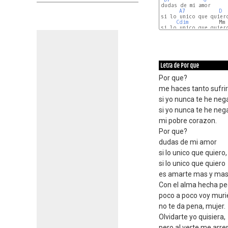
dudas de mi amor

A7
D
si lo unico que quiero
Cdim
          Mm

si lo unico que quiero
A7
D
-
G
-
A
Letra de Por que
Por que?
me haces tanto sufrir
si yo nunca te he neg
si yo nunca te he ne
mi pobre corazon.
Por que?
dudas de mi amor
si lo unico que quiero,
si lo unico que quiero
es amarte mas y mas
Con el alma hecha p
poco a poco voy mur
no te da pena, mujer.
Olvidarte yo quisiera,
pero al verte me arre