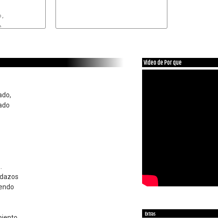
,



-
D
Video de Por que
ado,
gado
.
edazos
iendo
Extras
piento,