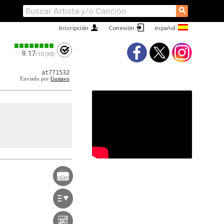
⚲
Inscripción
Conexión
9.17
/10 (30)
at771532
Enviado por
Gustavo