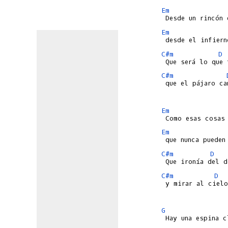
Em
Em
C#m
D
C#m
 que el pájaro ca
Em
Em
C#m
D
C#m
D
 y mirar al cielo 
G