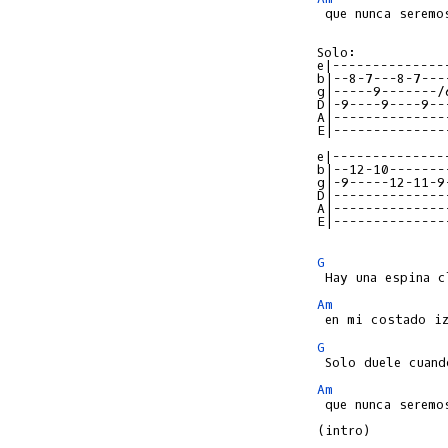
 que nunca seremo
e|--------------
b|--8-7---8-7---
g|-----9-------/
D|-9----9----9--
A|--------------
E|--------------
e|--------------
b|--12-10-------
g|-9-----12-11-9
D|--------------
A|--------------
E|--------------
G
Am
G
Am
 que nunca seremo
(intro)
