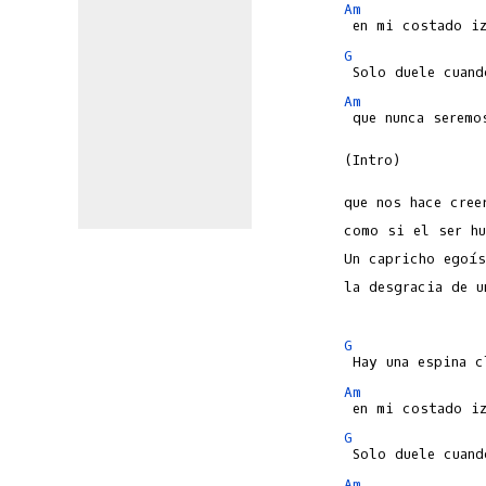
Am
G
Am
 que nunca seremo
(Intro)

que nos hace cree
como si el ser hu
Un capricho egoís
la desgracia de u
G
Am
G
Am