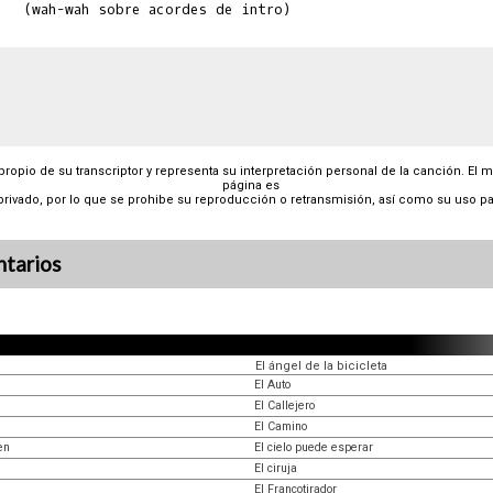
 propio de su transcriptor y representa su interpretación personal de la canción. El 
página es
privado, por lo que se prohibe su reproducción o retransmisión, así como su uso pa
tarios
El ángel de la bicicleta
El Auto
El Callejero
El Camino
en
El cielo puede esperar
El ciruja
El Francotirador