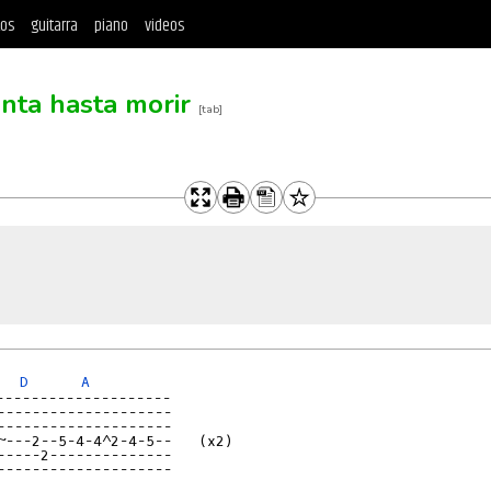
tos
guitarra
piano
videos
anta hasta morir
[tab]
D
A
--------------------

--------------------

--------------------

~---2--5-4-4^2-4-5--   (x2)

-----2--------------

--------------------
