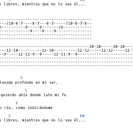
s libres, mientras que no lo sea él...

---------------------------------------
---/10-8-7----8-7---8-7-----/10-8-7-8--
6----------9-----9-------/6------------
-------------9----9----9---------------
---------------------------------------
---------------------------------------
--------------------------------------10-10-----10-10---
---12-10----------12-10----------12-12-----12-12-----12-
--9-----12-11-9--9-----12-11-9--9-----------------------
--------------------------------------------------------
--------------------------------------------------------
--------------------------------------------------------
F
C
F
C
Em
s libres, mientras que no lo sea él...  
