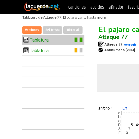
canciones
acordes
afinador
favori
Tablatura de Attaque 77: El pajaro canta hasta morir
El pajaro c
Versiones
del Artista
Historial
Attaque 77
Tablatura
Attaque 77
corregir
Tablatura
Antihumano
[2003]
Intro:    
Em
        e|------
        b|------
        g|------
        D|---5-4
        A|--2---
        E|-0----