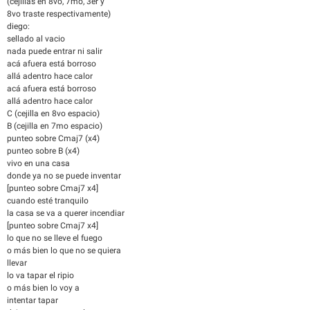
(cejillas en 8vo, 7mo, 3er y
8vo traste respectivamente)
diego:
sellado al vacio
nada puede entrar ni salir
acá afuera está borroso
allá adentro hace calor
acá afuera está borroso
allá adentro hace calor
C (cejilla en 8vo espacio)
B (cejilla en 7mo espacio)
punteo sobre Cmaj7 (x4)
punteo sobre B (x4)
vivo en una casa
donde ya no se puede inventar
[punteo sobre Cmaj7 x4]
cuando esté tranquilo
la casa se va a querer incendiar
[punteo sobre Cmaj7 x4]
lo que no se lleve el fuego
o más bien lo que no se quiera
llevar
lo va tapar el ripio
o más bien lo voy a
intentar tapar