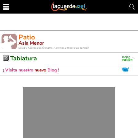
Patio
Asia Menor
Letra y Acordes de Guitarra. Aprende a tocar esta canción
Tablatura
¡ Visita nuestro
nuevo
Blog !