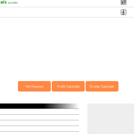
país
acordes
Ver Nuevas
Pedir Canción
Enviar Canción