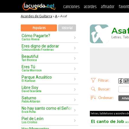
canciones
acordes
afinador
favori
Acordes de Guitarra
»
A
» Asaf
Asa
Populares
Historial
Cómo Pagarte?
Letras, Ta
Carlos Rivera
Eres digno de adorar
Conquistando Fronteras
Beautiful
Tan Bionica
Eres Tú
Carla Morrison
Parque Acuático
Filtrar:
El Kuelgue
Libre Soy
Buscar:
David Scarpeta
Ordenar:
Saturno
Alfab
Pablo Alborán
No hay santo como el Señor
Erick Porta
letras, tablaturas y acordes d
Piel de León
El canto de Job
Los Criollos
ac