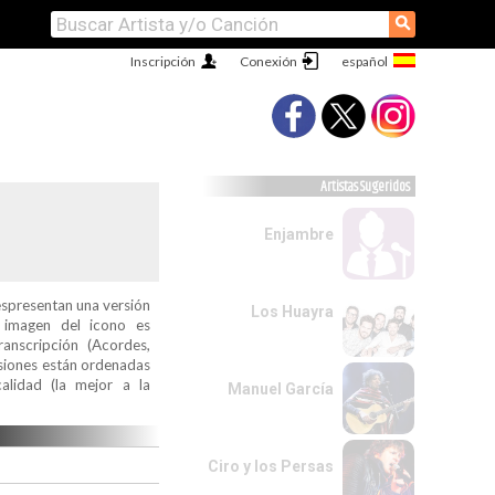
⚲
Inscripción
Conexión
Artistas Sugeridos
Enjambre
espresentan una versión
Los Huayra
a imagen del icono es
ranscripción (Acordes,
ersiones están ordenadas
alidad (la mejor a la
Manuel García
Ciro y los Persas