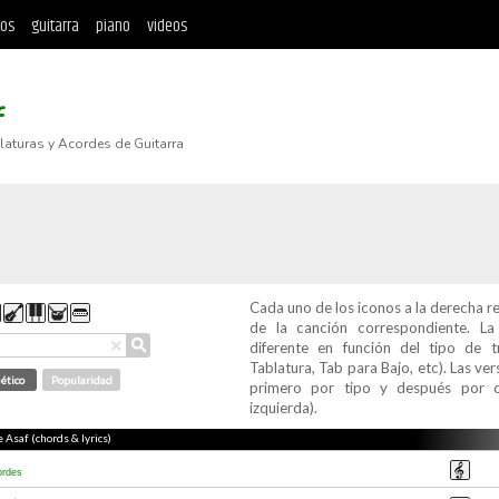
tos
guitarra
piano
videos
f
blaturas y Acordes de Guitarra
Cada uno de los iconos a la derecha r
de la canción correspondiente. L
⚲
×
diferente en función del tipo de t
Tablatura, Tab para Bajo, etc). Las v
ético
Popularidad
primero por tipo y después por c
izquierda).
e Asaf (chords & lyrics)
ordes