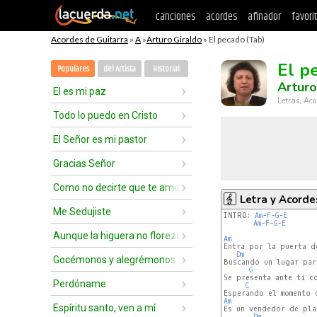
canciones
acordes
afinador
favori
Acordes de Guitarra
»
A
»
Arturo Giraldo
» El pecado (Tab)
El p
Populares
del Artista
Historial
Arturo
El es mi paz
Letras, Aco
Todo lo puedo en Cristo
El Señor es mi pastor
Gracias Señor
Como no decirte que te amo
Letra y Acorde
Me Sedujiste
INTRO: 
Am
-
F
-
G
-
E
Am
-
F
-
G
-
E
Aunque la higuera no florezca
Am
Dm
Gocémonos y alegrémonos
Buscando un lugar para
G
Se presenta ante ti c
Perdóname
C
Am
Espíritu santo, ven a mí
Dm