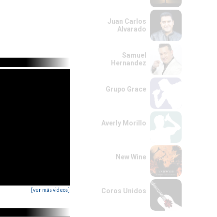
Juan Carlos
Alvarado
Samuel
Hernandez
Grupo Grace
Averly Morillo
New Wine
[ver más videos]
Coros Unidos