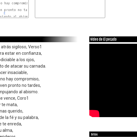
E
ujando al abismo.

Video de El pecado
 atrás sigiloso, Verso1
ra estar en confianza,
diciable a los ojos,
o de atacar su carnada.
cer insaciable,
 no hay compromiso,
ven pronto no tardes,
mpujando al abismo.
 te vence, Coro1
y te mata,
 mas querido,
e la fé y su palabra,
e te enreda,
u alma,
Extras
senderos,