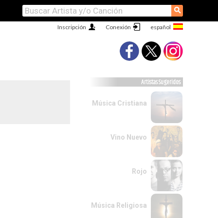
⚲
Inscripción
Conexión
Artistas Sugeridos
Música Cristiana
Vino Nuevo
Rojo
Música Religiosa