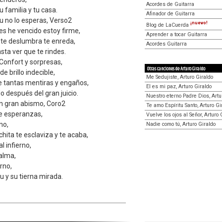
Acordes de Guitarra
u familia y tu casa.
Afinador de Guitarra
tu no lo esperas, Verso2
¡nuevo!
Blog de LaCuerda
es he vencido estoy firme,
Aprender a tocar Guitarra
 te deslumbra te enreda,
Acordes Guitarra
sta ver que te rindes.
Confort y sorpresas,
Otras canciones de Arturo Giraldo
e brillo indecible,
Me Sedujiste, Arturo Giraldo
e tantas mentiras y engaños,
El es mi paz, Arturo Giraldo
o después del gran juicio.
Nuestro eterno Padre Dios, Artu
un gran abismo, Coro2
Te amo Espíritu Santo, Arturo Gi
te esperanzas,
Vuelve los ojos al Señor, Arturo 
no,
Nadie como tú, Arturo Giraldo
ita te esclaviza y te acaba,
l infierno,
 alma,
rno,
tu y su tierna mirada.