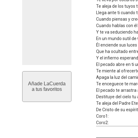
Te aleja de los tuyos t
Llega ante ti cuando 
Cuando piensas y cre
Cuando hablas con él
Y te va seduciendo ha
En un mundo sutil de 
Él enciende sus luces d
Que ha ocultado entr
Y el infierno esperand
El pecado abre en ti 
Te miente al ofrecer
Apaga la luz del cami
Añade LaCuerda
Te enceguece te march
a tus favoritos
El pecado te arrastra a
Destituye del cielo tu
Te aleja del Padre Ete
De Cristo de su espíri
Coro1:
Coro2: