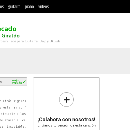
tos
guitarra
piano
videos
ecado
 Giraldo
rdes y Tabs para Guitarra, Bajo y Ukulele
s
mejor
✓
versión
+
 estar en confianza,

odiciable a los ojos,

E
¡Colabora con nosotros!
Envíanos tu versión de esta canción