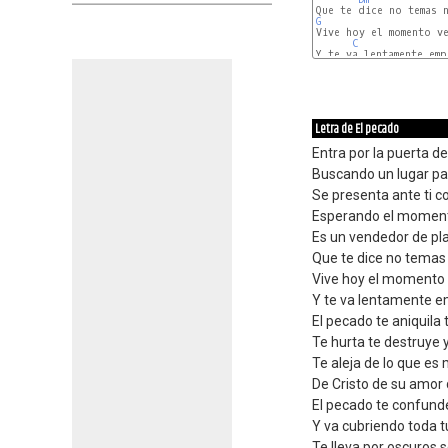
G
C
Y te va lentamente emp
Letra de El pecado
Entra por la puerta de
Buscando un lugar pa
Se presenta ante ti co
Esperando el moment
Es un vendedor de pla
Que te dice no temas
Vive hoy el momento 
Y te va lentamente e
El pecado te aniquila
Te hurta te destruye 
Te aleja de lo que es
De Cristo de su amor d
El pecado te confund
Y va cubriendo toda t
Te lleva por oscuros 