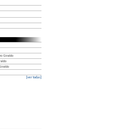
ro Giraldo
raldo
Giraldo
[ver todas]