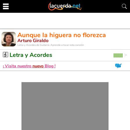
Aunque la higuera no florezca
Arturo Giraldo
Letra y Acordes de Guitarra. Aprende a tocar esta canción
Letra y Acordes
¡ Visita nuestro
nuevo
Blog !