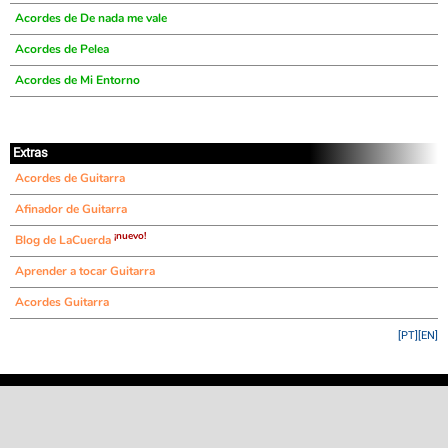
Acordes de De nada me vale
Acordes de Pelea
Acordes de Mi Entorno
Extras
Acordes de Guitarra
Afinador de Guitarra
¡nuevo!
Blog de LaCuerda
Aprender a tocar Guitarra
Acordes Guitarra
[PT]
[EN]
©
LaCuerda
.net
·
·
·
aviso legal
privacidad
contacto