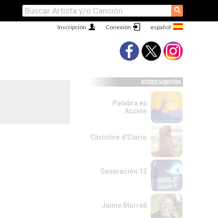
⚲
Inscripción
Conexión
Artistas Sugeridos
Palabra en
Acción
Christine d'Clario
Generación 12
Jaime Murrell