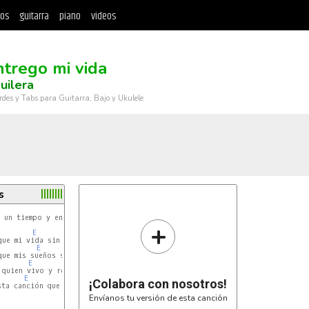
tos
guitarra
piano
videos
ntrego mi vida
uilera
rdes y Tabs para Guitarra, Bajo y Ukulele
s
 un tiempo y entra)

+
E
B
E
B
E
B
E
B
¡Colabora con nosotros!
ta canción que es para ti

Envíanos tu versión de esta canción