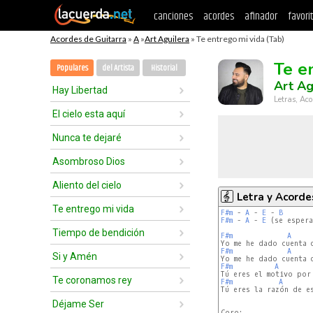
canciones
acordes
afinador
favori
Acordes de Guitarra
»
A
»
Art Aguilera
» Te entrego mi vida (Tab)
Te e
Populares
del Artista
Historial
Art Ag
Hay Libertad
Letras, Aco
El cielo esta aquí
Nunca te dejaré
Asombroso Dios
Aliento del cielo
Letra y Acorde
Te entrego mi vida
F#m
 - 
A
 - 
E
 - 
B
F#m
 - 
A
 - 
E
 (se espera
Tiempo de bendición
F#m
A
F#m
A
Si y Amén
F#m
A
Te coronamos rey
F#m
A
Tú eres la razón de es
Déjame Ser
Coro:
