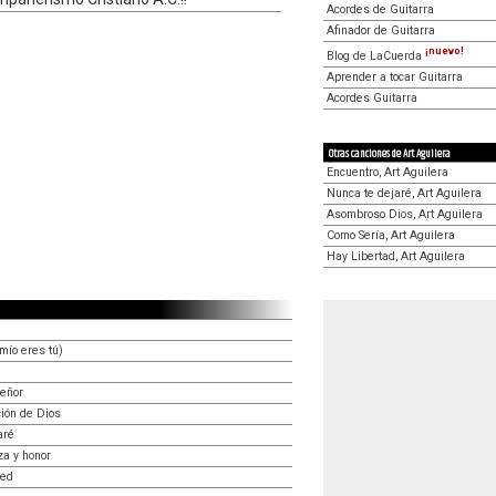
Acordes de Guitarra
Afinador de Guitarra
¡nuevo!
Blog de LaCuerda
Aprender a tocar Guitarra
Acordes Guitarra
Otras canciones de Art Aguilera
Encuentro, Art Aguilera
Nunca te dejaré, Art Aguilera
Asombroso Dios, Art Aguilera
Como Sería, Art Aguilera
Hay Libertad, Art Aguilera
mío eres tú)
Señor
ión de Dios
aré
a y honor
sed