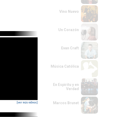
Vino Nuevo
Un Corazón
Evan Craft
Música Católica
En Espiritu y en
Verdad
[ver más videos]
Marcos Brunet