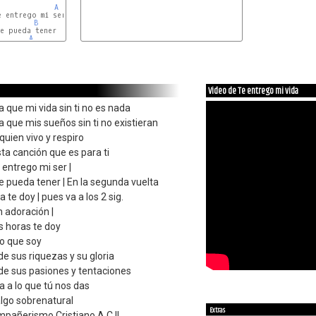
A
  |

 entrego mi ser |

B
       |

e pueda tener    | En la segunda vuelta

A
        | se repite esto y des-

Video de Te entrego mi vida
que mi vida sin ti no es nada
que mis sueños sin ti no existieran
quien vivo y respiro
sta canción que es para ti
 entrego mi ser |
e pueda tener | En la segunda vuelta
a te doy | pues va a los 2 sig.
n adoración |
s horas te doy
o que soy
e sus riquezas y su gloria
de sus pasiones y tentaciones
 a lo que tú nos das
algo sobrenatural
Extras
mpañerismo Cristiano A.C.!!