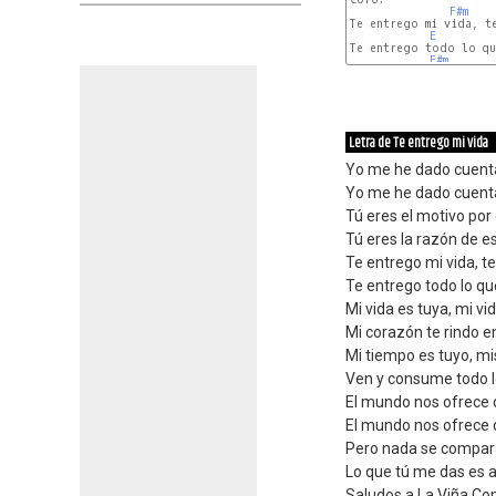
F#m
Te entrego mi vida, te
E
Te entrego todo lo qu
F#m
Letra de Te entrego mi vida
Yo me he dado cuenta 
Yo me he dado cuenta 
Tú eres el motivo por 
Tú eres la razón de e
Te entrego mi vida, te
Te entrego todo lo qu
Mi vida es tuya, mi vid
Mi corazón te rindo e
Mi tiempo es tuyo, mi
Ven y consume todo l
El mundo nos ofrece d
El mundo nos ofrece 
Pero nada se compara
Lo que tú me das es 
Saludos a La Viña Co