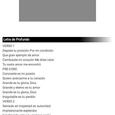
Letra de Profundo
VERSO 1
Dejaste tu posición Por mi condición
Que gran ejemplo de amor
Cambiaste mi corazón Me diste valor
Tu vasto amor me encontró
PRE-CORO
Conocerte es mi pasión
Quiero acercarme a tu corazón
Grande es tu gloria, Dios
Grande y eterno es tu amor
Grande es tu gloria, Dios
Inagotable es tu perdón
VERSO 2
Sentado en majestad en autoridad
impresionante esplendor