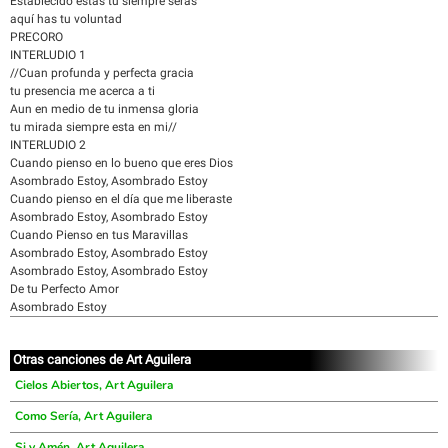
Establecido estas tu siempre serás
aquí has tu voluntad
PRECORO
INTERLUDIO 1
//Cuan profunda y perfecta gracia
tu presencia me acerca a ti
Aun en medio de tu inmensa gloria
tu mirada siempre esta en mi//
INTERLUDIO 2
Cuando pienso en lo bueno que eres Dios
Asombrado Estoy, Asombrado Estoy
Cuando pienso en el día que me liberaste
Asombrado Estoy, Asombrado Estoy
Cuando Pienso en tus Maravillas
Asombrado Estoy, Asombrado Estoy
Asombrado Estoy, Asombrado Estoy
De tu Perfecto Amor
Asombrado Estoy
Otras canciones de Art Aguilera
Cielos Abiertos, Art Aguilera
Como Sería, Art Aguilera
Si y Amén, Art Aguilera