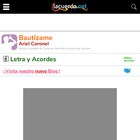
Bautízame
Ariel Coronel
Letra y Acordes de Guitarra. Aprende a tocar esta canción
Letra y Acordes
¡ Visita nuestro
nuevo
Blog !