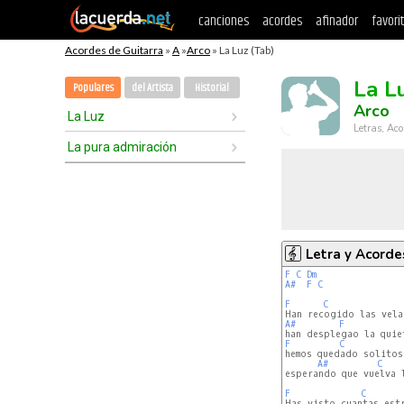
canciones
acordes
afinador
favori
Acordes de Guitarra
»
A
»
Arco
» La Luz (Tab)
La L
Populares
del Artista
Historial
Arco
La Luz
Letras, Aco
La pura admiración
Letra y Acorde
F
C
Dm
A#
F
C
F
C
A#
F
F
C
hemos quedado solitos

A#
C
esperando que vuelva l
F
C