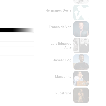
Hermanos Devia
Franco de Vita
Luis Eduardo
Aute
Jósean Log
Manzanita
Rupatrupa