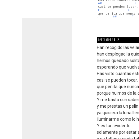
A#
F
C
F
C
que penita que nunca s
A#
C
Letra de La Luz
Han recogido las vela
han desplegao la quie
hemos quedado solit
esperando que vuelva 
Has visto cuantas estr
casi se pueden tocar,
que penita que nunca
porque huimos de la 
Y me basta con saber
y me prestas un pelín 
ya quisiera la luna lle
iluminarme como lo h
Y es tan evidente
solamente por estar a
y no faltas cuando fa