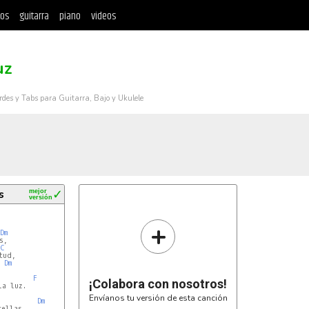
tos
guitarra
piano
videos
uz
rdes y Tabs para Guitarra, Bajo y Ukulele
s
mejor
✓
versión
+
Dm
C
Dm
F
¡Colabora con nosotros!
a luz.

Envíanos tu versión de esta canción
Dm