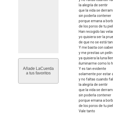
la alegría de sentir
que la vida se derra
sin poderla contener
porque emana a bor
de los poros de tu piel
Han recogido las vela
yo quisiera ser la pru
de que no se está tan
Y me basta con saber
y me prestas un pelín 
ya quisiera la luna lle
iluminarme como lo h
Añade LaCuerda
Y es tan evidente
a tus favoritos
solamente por estar a
y no faltas cuando fa
la alegría de sentir
que la vida se derra
sin poderla contener
porque emana a bor
de los poros de tu piel
Vale tanto