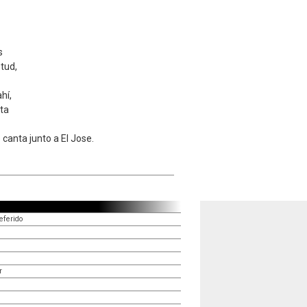
s
tud,
hí,
lta
 canta junto a El Jose.
eferido
r