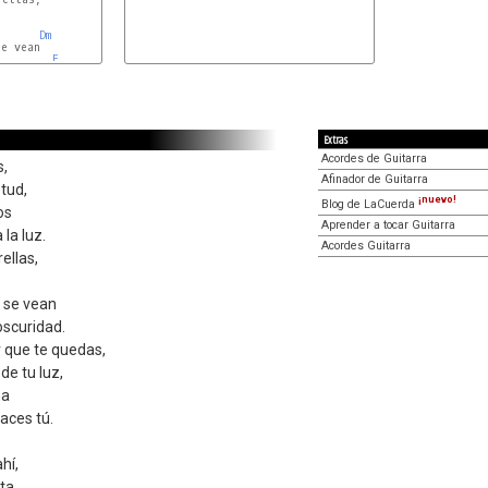
Dm
e vean

F
Extras
Acordes de Guitarra
s,
Afinador de Guitarra
tud,
¡nuevo!
Blog de LaCuerda
os
Aprender a tocar Guitarra
la luz.
Acordes Guitarra
ellas,
 se vean
oscuridad.
 que te quedas,
de tu luz,
na
aces tú.
hí,
lta