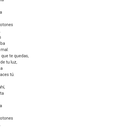
ma
botones
.
s
eba
 mal.
 que te quedas,
de tu luz,
na
aces tú.
hí,
lta
ma
botones
.