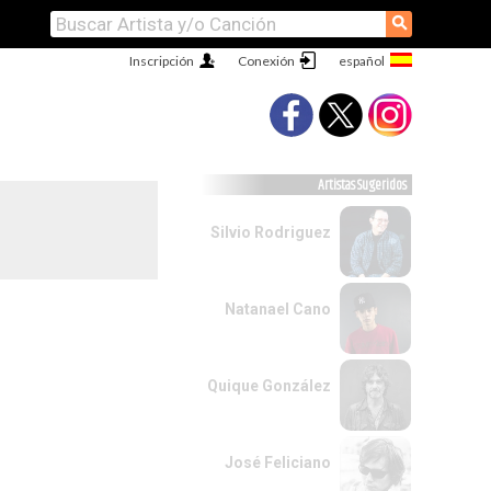
⚲
Inscripción
Conexión
Artistas Sugeridos
Silvio Rodriguez
Natanael Cano
Quique González
José Feliciano