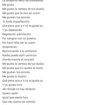
La ausencia feroz de cordialidad
Me gusta
Me gusta la certeza de tus dudas
Me gusta que te rías sin razón
Me gustan tus errores
Tu linda imperfección
Qué pena que a ti no te guste yo
Y yo esperando
Regalando admiración
Pa' sangrar con un poema
No hace falta ser su autor
Suspirando
Renunciando a la ambición
Nadie puede abrir caminos
Donde manda el corazón
Me gusta la certeza de tus dudas
Me gusta que no quiera la razón
Me gustan tus errores
Me gusta tu ilusión
Qué pena que a ti no te guste yo
Y yo quiero vivir
Ahí donde no hay reclamo
Quiero sentir
Igual que siento hoy
Que veo claros los colores