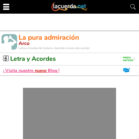
La pura admiración
Arco
Letra y Acordes de Guitarra. Aprende a tocar esta canción
Letra y Acordes
¡ Visita nuestro
nuevo
Blog !