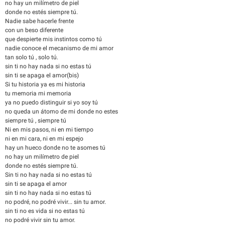
no hay un milímetro de piel
donde no estés siempre tú.
Nadie sabe hacerle frente
con un beso diferente
que despierte mis instintos como tú
nadie conoce el mecanismo de mi amor
tan solo tú , solo tú.
sin ti no hay nada si no estas tú
sin ti se apaga el amor(bis)
Si tu historia ya es mi historia
tu memoria mi memoria
ya no puedo distinguir si yo soy tú
no queda un átomo de mi donde no estes
siempre tú , siempre tú
Ni en mis pasos, ni en mi tiempo
ni en mi cara, ni en mi espejo
hay un hueco donde no te asomes tú
no hay un milímetro de piel
donde no estés siempre tú.
Sin ti no hay nada si no estas tú
sin ti se apaga el amor
sin ti no hay nada si no estas tú
no podré, no podré vivir... sin tu amor.
sin ti no es vida si no estas tú
no podré vivir sin tu amor.