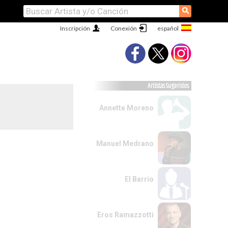
⚲
Inscripción
Conexión
Artistas Sugeridos
Annette Moreno
Manuel Medrano
El Barrio
Eros Ramazzotti