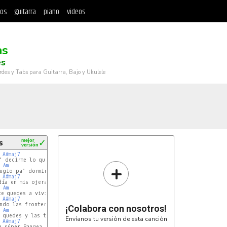
tos
guitarra
piano
videos
as
és
rdes y Tabs para Guitarra, Bajo y Ukulele
s
mejor
✓
versión
A#maj7
 decirme lo que quieras

+
Am
ugio pa' dormir

A#maj7
ía en mis ojeras

Am
e quedes a vivir

A#maj7
ndo las fronteras

¡Colabora con nosotros!
Am
 quedes y las tuyas de huir

Envíanos tu versión de esta canción
A#maj7
 súper Pangea
