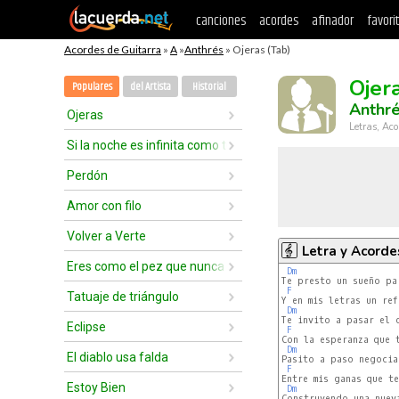
canciones
acordes
afinador
favori
Acordes de Guitarra
»
A
»
Anthrés
» Ojeras (Tab)
Ojer
Populares
del Artista
Historial
Anthr
Ojeras
Letras, Aco
Si la noche es infinita como tú
Perdón
Amor con filo
Volver a Verte
Letra y Acorde
Eres como el pez que nunca tuve
Dm
Te presto un sueño pa'
F
Tatuaje de triángulo
Y en mis letras un ref
Dm
Te invito a pasar el d
Eclipse
F
Con la esperanza que t
Dm
El diablo usa falda
Pasito a paso negocia
F
Entre mis ganas que te
Estoy Bien
Dm
Construyendo una nueva