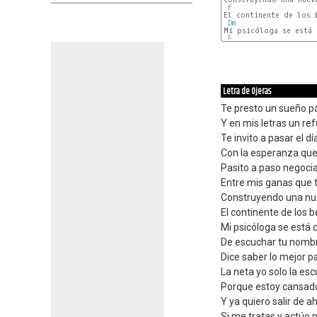
F
El continente de los b
Dm
Mi psicóloga se está 
F
Letra de Ojeras
Te presto un sueño pa
Y en mis letras un ref
Te invito a pasar el d
Con la esperanza que 
Pasito a paso negocia
Entre mis ganas que t
Construyendo una nu
El continente de los 
Mi psicóloga se está
De escuchar tu nomb
Dice saber lo mejor p
La neta yo solo la es
Porque estoy cansad
Y ya quiero salir de ah
Si me tratas y actúo