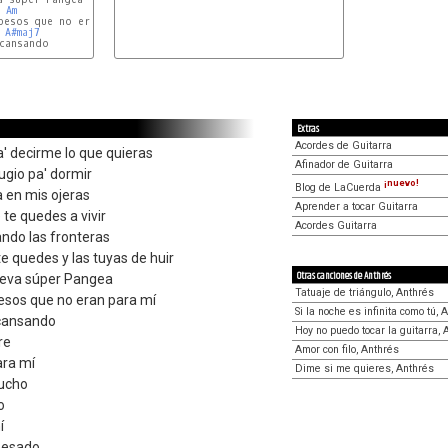
Am
esos que no eran para mí

A#maj7
cansando

Extras
Acordes de Guitarra
' decirme lo que quieras
Afinador de Guitarra
ugio pa' dormir
¡nuevo!
Blog de LaCuerda
ía en mis ojeras
Aprender a tocar Guitarra
te quedes a vivir
Acordes Guitarra
ndo las fronteras
e quedes y las tuyas de huir
Otras canciones de Anthrés
eva súper Pangea
Tatuaje de triángulo, Anthrés
besos que no eran para mí
Si la noche es infinita como tú, 
 cansando
Hoy no puedo tocar la guitarra, 
re
Amor con filo, Anthrés
ara mí
Dime si me quieres, Anthrés
cucho
o
í
 pesado