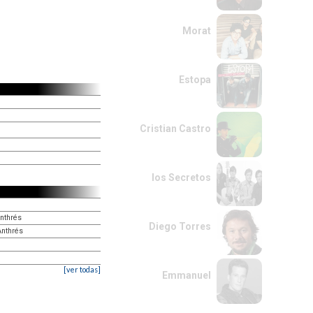
Morat
Estopa
Cristian Castro
los Secretos
Anthrés
Diego Torres
Anthrés
[ver todas]
Emmanuel