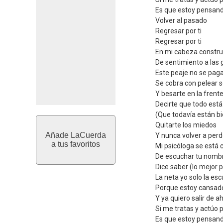
Es que estoy pensan
Volver al pasado
Regresar por ti
Regresar por ti
En mi cabeza constru
De sentimiento a las 
Este peaje no se paga
Se cobra con pelear 
Y besarte en la frent
Decirte que todo está
(Que todavía están bi
Quitarte los miedos
Añade LaCuerda
Y nunca volver a perd
a tus favoritos
Mi psicóloga se está
De escuchar tu nomb
Dice saber (lo mejor 
La neta yo solo la es
Porque estoy cansad
Y ya quiero salir de ah
Si me tratas y actúo
Es que estoy pensan