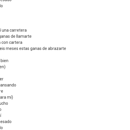
do
í una carretera
ganas de llamarte
 con cartera
seis meses estas ganas de abrazarte
e
 bien
en)
er
 cansando
re
para mí)
cucho
o
í
 pesado
do