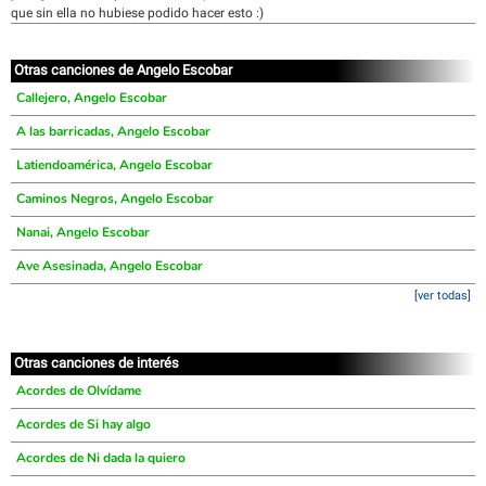
que sin ella no hubiese podido hacer esto :)
Otras canciones de Angelo Escobar
Callejero, Angelo Escobar
A las barricadas, Angelo Escobar
Latiendoamérica, Angelo Escobar
Caminos Negros, Angelo Escobar
Nanai, Angelo Escobar
Ave Asesinada, Angelo Escobar
[ver todas]
Otras canciones de interés
Acordes de Olvídame
Acordes de Si hay algo
Acordes de Ni dada la quiero