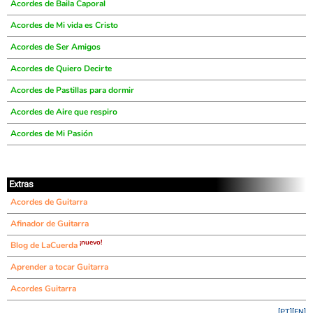
Acordes de Baila Caporal
Acordes de Mi vida es Cristo
Acordes de Ser Amigos
Acordes de Quiero Decirte
Acordes de Pastillas para dormir
Acordes de Aire que respiro
Acordes de Mi Pasión
Extras
Acordes de Guitarra
Afinador de Guitarra
¡nuevo!
Blog de LaCuerda
Aprender a tocar Guitarra
Acordes Guitarra
[PT]
[EN]