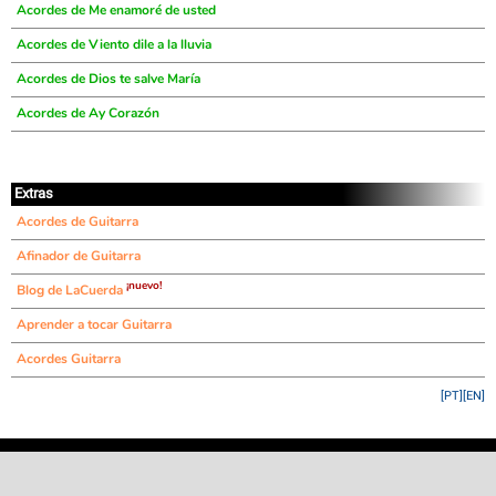
Acordes de Me enamoré de usted
Acordes de Viento dile a la lluvia
Acordes de Dios te salve María
Acordes de Ay Corazón
Extras
Acordes de Guitarra
Afinador de Guitarra
¡nuevo!
Blog de LaCuerda
Aprender a tocar Guitarra
Acordes Guitarra
[PT]
[EN]
©
LaCuerda
.net
·
·
·
aviso legal
privacidad
contacto