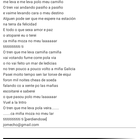
me leva e me leva polo meu camiño
O tren vai andando pasiño a pasiño
e vaime levando cara o meu destino
Alguen pode ser que me espere na estación
na terra da felicidad
E todo o que sexa amor e paz
o atoparei eu o terei
ca miña moza no meu laaaaaar
titititititititi ti
O tren que me leva camiña camiña
vai votando fume corre pola via
o rio vai feito un mar de ledicias
no tren pouco a pouco volto a miña Galicia
Pasei moito tempo sen lar lonxe de eiqui
foron mil noites cheas de soeda
falando co a xente po las mañas
escoitarei e saberei
o que pasou polo meu laaaaaar
Vuel a la Intro
O tren que me leva pola veira........
........ca miña moza no meu lar
titititititititi ti [perdiendose]
jomecho@gmail.com