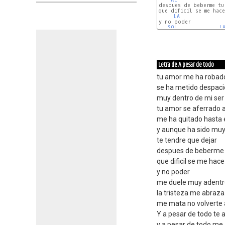
despues de beberme tu 
que dificil se me hace
LA
y no poder

SOL
L
Letra de A pesar de todo
tu amor me ha robado
se ha metido despaci
muy dentro de mi ser
tu amor se aferrado 
me ha quitado hasta 
y aunque ha sido muy
te tendre que dejar
despues de beberme t
que dificil se me hace
y no poder
me duele muy adentr
la tristeza me abraza
me mata no volverte 
Y a pesar de todo te
y a pesar de todo m