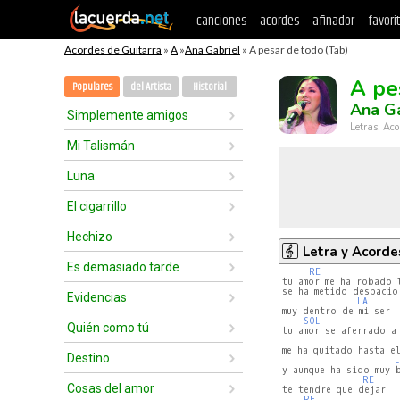
canciones
acordes
afinador
favori
Acordes de Guitarra
»
A
»
Ana Gabriel
» A pesar de todo (Tab)
A pe
Populares
del Artista
Historial
Ana Ga
Simplemente amigos
Letras, Aco
Mi Talismán
Luna
El cigarrillo
Hechizo
Letra y Acorde
Es demasiado tarde
RE
tu amor me ha robado l
se ha metido despacio 
Evidencias
LA
muy dentro de mi ser

SOL
Quién como tú
tu amor se aferrado a 
me ha quitado hasta el
Destino
L
y aunque ha sido muy b
RE
Cosas del amor
te tendre que dejar

RE