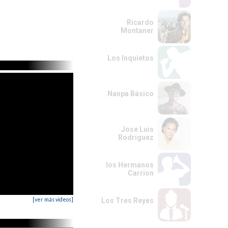
Ricardo
Montaner
Los Inquietos
Nanpa Básico
Jose Luis
Rodriguez
los Hermanos
Carrion
[ver más videos]
Los Tres Reyes