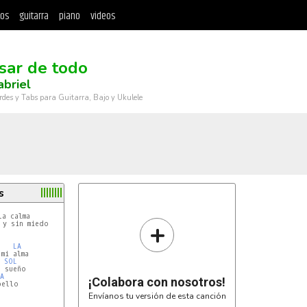
tos
guitarra
piano
videos
sar de todo
briel
rdes y Tabs para Guitarra, Bajo y Ukulele
s
a calma

+
y sin miedo

LA
mi alma

SOL
 sueño

A
¡Colabora con nosotros!
ello

Envíanos tu versión de esta canción