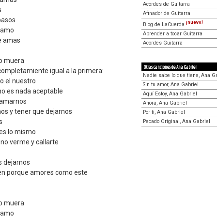
Acordes de Guitarra
s
Afinador de Guitarra
pasos
¡nuevo!
Blog de LaCuerda
e amo
Aprender a tocar Guitarra
me amas
Acordes Guitarra
no muera
Otras canciones de Ana Gabriel
completamiente igual a la primera:
Nadie sabe lo que tiene, Ana G
 el nuestro
Sin tu amor, Ana Gabriel
 no es nada aceptable
Aquí Estoy, Ana Gabriel
 amarnos
Ahora, Ana Gabriel
mos y tener que dejarnos
Por ti, Ana Gabriel
s
Pecado Original, Ana Gabriel
res lo mismo
no verme y callarte
s dejarnos
den porque amores como este
no muera
e amo