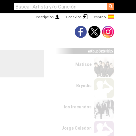
⚲
Inscripción
Conexión
Artistas Sugeridos
Matisse
Bryndis
los Iracundos
Jorge Celedon