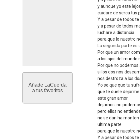
y aunque yo este lejo
cuidare de serca tus 
Y a pesar de todos t
y a pesar de todos 
luchare a distancia
para que lo nuestro 
La segunda parte es 
Por que un amor como
a los ojos del mundo
Por que no podemos
si los dos nos desea
nos destroza a los do
Añade LaCuerda
Yo se que que tu suf
a tus favoritos
que te duele dejarme 
este gran amor
dejarnos, no podemo
pero ellos no entien
no se dan ha monton
ultima parte
para que lo nuestro 
Y a pesar de todos t