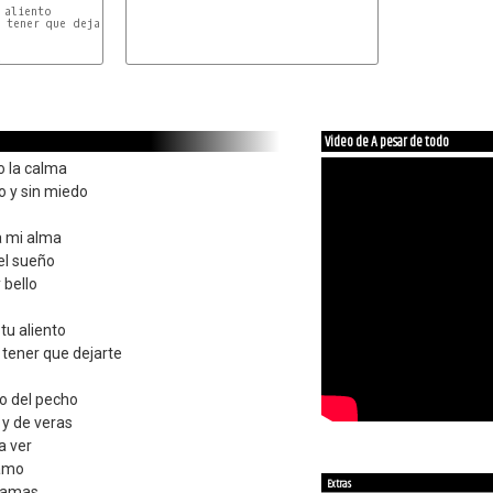
aliento

 tener que dejarte

A
Video de A pesar de todo
 la calma
o y sin miedo
a mi alma
el sueño
 bello
u aliento
 tener que dejarte
o del pecho
 y de veras
a ver
 amo
Extras
e amas