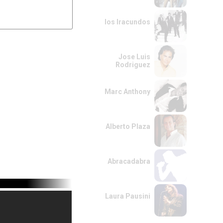
los Iracundos
Jose Luis
Rodriguez
Marc Anthony
Alberto Plaza
Abracadabra
Laura Pausini