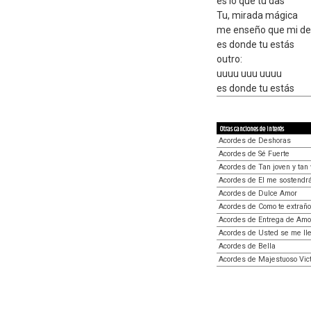
es lo que tu das
Tu, mirada mágica
me enseño que mi de
es donde tu estás
outro:
uuuu uuu uuuu
es donde tu estás
Otras canciones de interés
Acordes de Deshoras
Acordes de Sé Fuerte
Acordes de Tan joven y tan 
Acordes de El me sostendr
Acordes de Dulce Amor
Acordes de Como te extrañ
Acordes de Entrega de Amo
Acordes de Usted se me lle
Acordes de Bella
Acordes de Majestuoso Vict