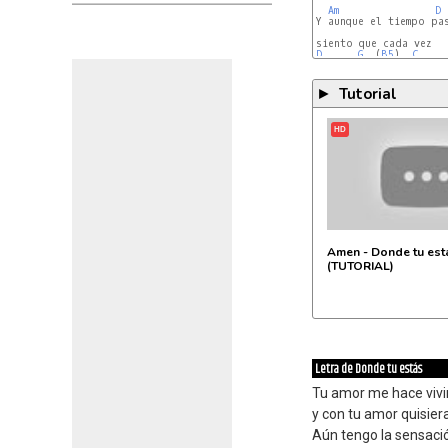
Am
D
Y aunque el tiempo pas
D
G
  (
B5
)  
C
Tutorial
►
HD
Amen - Donde tu est
(TUTORIAL)
Letra de Donde tu estás
Tu amor me hace vivi
y con tu amor quisier
Aún tengo la sensaci