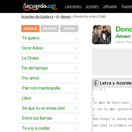
canciones
acordes
afinador
favori
Acordes de Guitarra
»
A
»
Amen
» Donde tu estás (Tab)
Dond
Populares
del Artista
Historial
Amen
Te quiero
Letras, Aco
Decir Adios
La Chata
Fín del tiempo
Por amor
Letra y Acorde
Pan con mantequilla
F
C
F
C
Libre
F
C
Se que tu no estas solo
y con tu amor quisiera
F
Entre tus llamas
que tuve la primera ve
Te voy a cuidar