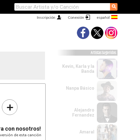
⚲
Inscripción
Conexión
Artistas Sugeridos
Kevin, Karla y la
Banda
Nanpa Básico
r del 3er traste)

+
Alejandro
Fernandez
ra con nosotros!
Amaral
versión de esta canción