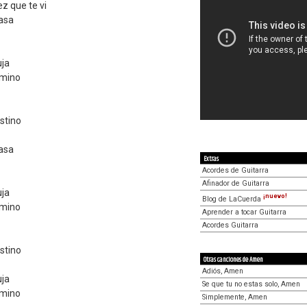
z que te vi
asa
uja
amino
stino
asa
Extras
Acordes de Guitarra
Afinador de Guitarra
uja
¡nuevo!
Blog de LaCuerda
amino
Aprender a tocar Guitarra
Acordes Guitarra
stino
Otras canciones de Amen
Adiós, Amen
uja
Se que tu no estas solo, Amen
amino
Simplemente, Amen