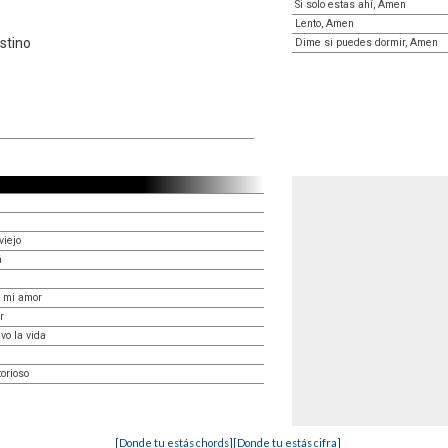
Si solo estas ahí, Amen
Lento, Amen
stino
Dime si puedes dormir, Amen
viejo
á
o mi amor
r
vo la vida
orioso
[Donde tu estás chords]
[Donde tu estás cifra]