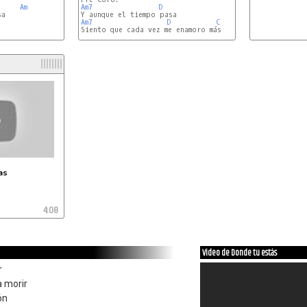
Am
Am7
D
a

Am7
D
C
Siento que cada vez me enamoro más

as
4:08
Video de Donde tu estás
r
a morir
ón