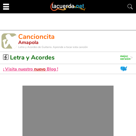
Cancioncita
Amapola
Letra y Acordes de Guitarra. Aprende a tocar esta canción
Letra y Acordes
¡ Visita nuestro
nuevo
Blog !