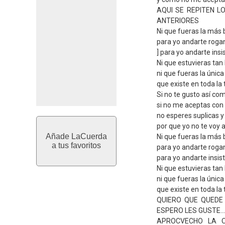
AQUI SE REPITEN 
ANTERIORES
Ni que fueras la más
para yo andarte roga
] para yo andarte insi
Ni que estuvieras ta
ni que fueras la única
que existe en toda la t
Si no te gusto así co
si no me aceptas con
no esperes suplicas y
por que yo no te voy a
Añade LaCuerda
Ni que fueras la más
a tus favoritos
para yo andarte roga
para yo andarte insis
Ni que estuvieras ta
ni que fueras la única
que existe en toda la t
QUIERO QUE QUEDE
ESPERO LES GUSTE...
APROCVECHO LA 