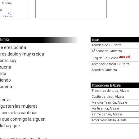
 buena

L
a

RE
 tierra.

s buena
Extras
Acordes de Guitarra
e eres bonita
Afinador de Guitarra
res doble y muy creída
¡nuevo!
Blog de LaCuerda
como soy.
Aprender a tocar Guitarra
 buena
Acordes Guitarra
ndo
tiendo
Otras canciones de Alzate
n buena
Tres días de tusa, Alzate
Copita de Licor, Alzate
ierra.
Maldita Traición, Alzate
 gustan las mujeres
Por tu amor, Alzate
cerrar las cantinas
Ya me cansé, Alzate
 que conmigo la siguen
Amor Verdadero, Alzate
do hay que
 así como soy hay te va.