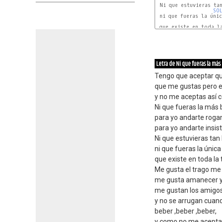
 Ni que estuvieras tan
SO
 ni que fueras la únic
 que existe en toda la
RE
Letra de Ni que fueras la má
Tengo que aceptar qu
que me gustas pero e
y no me aceptas así 
Ni que fueras la más
para yo andarte roga
para yo andarte insis
Ni que estuvieras ta
ni que fueras la única
que existe en toda la t
Me gusta el trago me
me gusta amanecer y 
me gustan los amigos
y no se arrugan cuan
beber ,beber ,beber,
y como no me aceptas