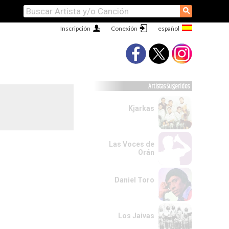
⚲
Inscripción
Conexión
Artistas Sugeridos
Kjarkas
Las Voces de
Orán
Daniel Toro
Los Jaivas