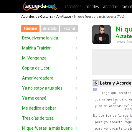
canciones
acordes
afinador
favori
Acordes de Guitarra
»
A
»
Alzate
» Ni que fueras la más buena (Tab)
Ni q
Populares
del Artista
Historial
Alzate
Devuélveme la vida
Letras, Aco
Maldita Traición
Mi Venganza
Copita de Licor
Amor Verdadero
Letra y Acorde
Ya no estoy a tus pies
RE
    Tengo que aceptar 
Ya me cansé
 que me gustas pero er
LA
 y no me aceptas así c
Me dedico a beber
                  CORO
Ni que fueras la más b
Tres días de tusa
SOL
 para yo andarte roga
R
Ni que fueras la más buena
 para yo andarte insis