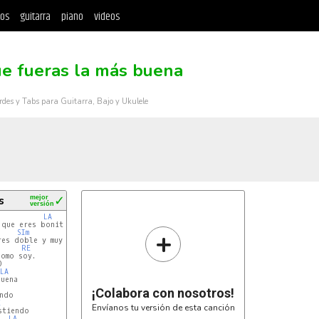
tos
guitarra
piano
videos
ue fueras la más buena
rdes y Tabs para Guitarra, Bajo y Ukulele
s
mejor
✓
versión
LA
que eres bonita

+
SIm
es doble y muy creída

RE
omo soy.



LA
uena

¡Colabora con nosotros!
ndo

E
Envíanos tu versión de esta canción
tiendo

LA