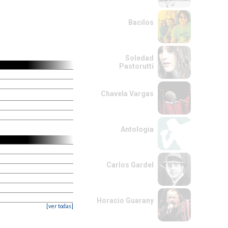
Bacilos
Soledad
Pastorutti
Chavela Vargas
Antologia
Carlos Gardel
Horacio Guarany
[ver todas]