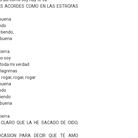
LOS ACORDES COMO EN LAS ESTROFAS
 buena
ndo
stiendo,
n buena
ierra.
mo soy
 toda mi verdad
 lagrimas
 rogar, rogar, rogar
 buena
ndo
tiendo
n buena
ierra.
 CLARO QUE LA HE SACADO DE OIDO,
OCASION PARA DECIR QUE TE AMO