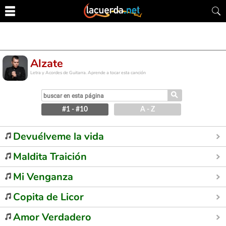
Alzate
Letra y Acordes de Guitarra. Aprende a tocar esta canción
⚲
#1 - #10
A - Z
Devuélveme la vida
Maldita Traición
Mi Venganza
Copita de Licor
Amor Verdadero