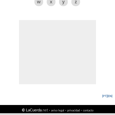
w
x
y
z
[PT]
[EN]
©
LaCuerda
.net
·
·
·
aviso legal
privacidad
contacto