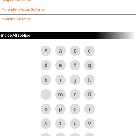
Blog de LaCuerda
Aprender a tocar Guitarra
Acordes Guitarra
Indice Alfabético
#
a
b
c
d
e
f
g
h
i
j
k
l
m
n
ñ
o
p
q
r
s
t
u
v