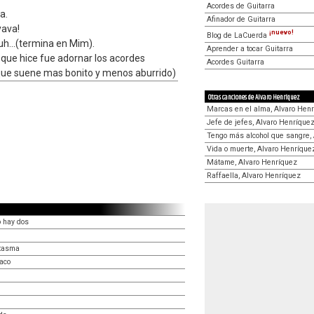
Acordes de Guitarra
a.
Afinador de Guitarra
yava!
¡nuevo!
Blog de LaCuerda
h...(termina en Mim).
Aprender a tocar Guitarra
que hice fue adornar los acordes
Acordes Guitarra
 que suene mas bonito y menos aburrido)
Otras canciones de Alvaro Henríquez
Marcas en el alma, Alvaro Hen
Jefe de jefes, Alvaro Henríque
Tengo más alcohol que sangre,
Vida o muerte, Alvaro Henríque
Mátame, Alvaro Henríquez
Raffaella, Alvaro Henríquez
 hay dos
ntasma
aco