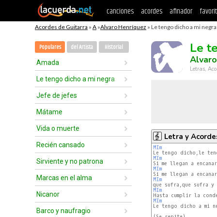
canciones
acordes
afinador
favori
Acordes de Guitarra
»
A
»
Alvaro Henríquez
» Le tengo dicho a mi negra
Le t
Populares
del Artista
Historial
Alvaro
Amada
Letras, Aco
Le tengo dicho a mi negra
Jefe de jefes
Mátame
Vida o muerte
Letra y Acorde
Recién cansado
MIm
MIm
Sirviente y no patrona
MIm
Marcas en el alma
MIm
MIm
Nicanor
MIm
Le tengo dicho a mi ne
Barco y naufragio
(Se repite)
