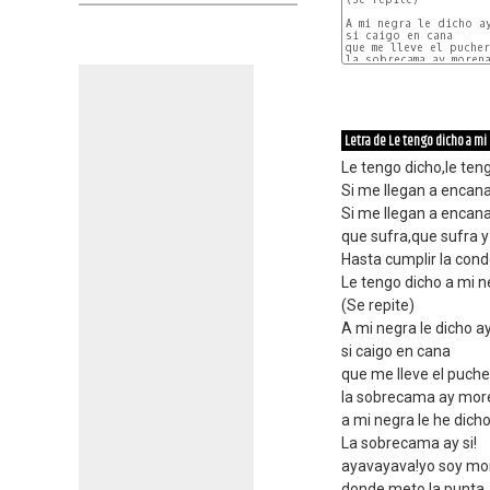
A mi negra le dicho ay
si caigo en cana

que me lleve el pucher
la sobrecama ay morena
Letra de Le tengo dicho a mi
Le tengo dicho,le ten
Si me llegan a encan
Si me llegan a encan
que sufra,que sufra y
Hasta cumplir la con
Le tengo dicho a mi 
(Se repite)
A mi negra le dicho a
si caigo en cana
que me lleve el puch
la sobrecama ay mor
a mi negra le he dich
La sobrecama ay si!
ayavayava!yo soy mo
donde meto la punta