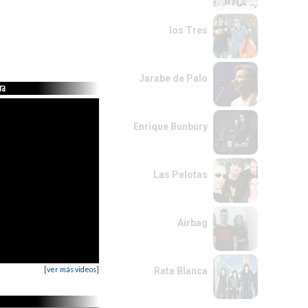
los Tres
Jarabe de Palo
ra
Enrique Bunbury
Las Pelotas
Airbag
[ver más videos]
Rata Blanca