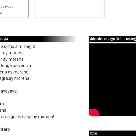
avayava!

o

,

 negra
Video de Le tengo dicho a mi neg
go dicho a mi negra
ar ay morena,
ar ay morena,
 tenga paciencia
dena ay morena,
negra,ay morena.
yavayava!
ero
ena,
o si caigo en cana,ay morena!
nrero
Extras