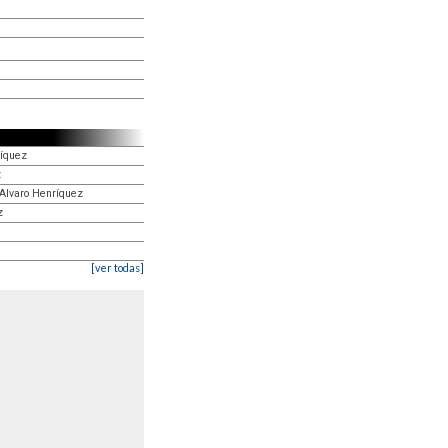
ríquez
z
 Alvaro Henríquez
z
[ver todas]