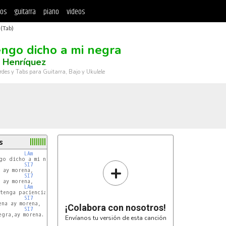
tos
guitarra
piano
videos
 (Tab)
engo dicho a mi negra
 Henríquez
rdes y Tabs para Guitarra, Bajo y Ukulele
s
LAm
+
SI7
SI7
LAm
SI7
¡Colabora con nosotros!
SI7
gra,ay morena.

Envíanos tu versión de esta canción