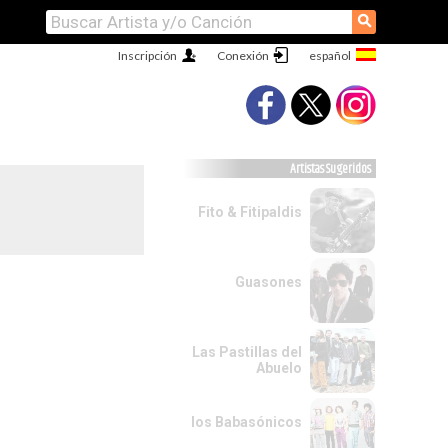
⚲
Inscripción
Conexión
Artistas Sugeridos
Fito & Fitipaldis
Guasones
Las Pastillas del
Abuelo
los Babasónicos