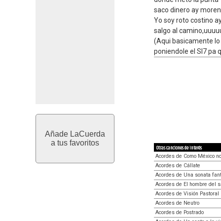
saco dinero ay moren
Yo soy roto costino a
salgo al camino,uuuuu
(Aqui basicamente lo 
poniendole el SI7 pa
Añade LaCuerda
a tus favoritos
Otras canciones de interés
Acordes de Como México no
Acordes de Cállate
Acordes de Una sonata fa
Acordes de El hombre del s
Acordes de Visión Pastoral
Acordes de Neutro
Acordes de Postrado