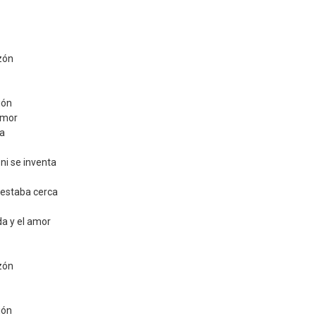
zón
ión
amor
ba
ni se inventa
estaba cerca
da y el amor
zón
ión