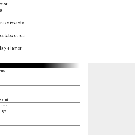
amor
ba
ni se inventa
estaba cerca
da y el amor
rrio
a
o a mí
cesita
eluya