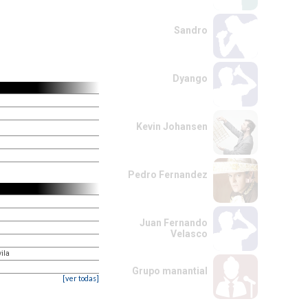
Sandro
Dyango
Kevin Johansen
Pedro Fernandez
Juan Fernando
Velasco
ila
Grupo manantial
[ver todas]