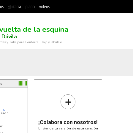
tos
guitarra
piano
videos
 vuelta de la esquina
 Dávila
rdes y Tabs para Guitarra, Bajo y Ukulele
s
+


G
amor

¡Colabora con nosotros!
r

Envíanos tu versión de esta canción
r
