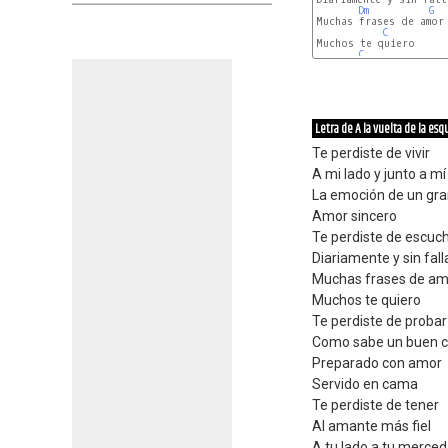
Dm
G
Muchas frases de amor

C
Muchos te quiero

C
Letra de A la vuelta de la esq
Te perdiste de vivir
A mi lado y junto a mí
La emoción de un gr
Amor sincero
Te perdiste de escuc
Diariamente y sin fall
Muchas frases de am
Muchos te quiero
Te perdiste de probar
Como sabe un buen 
Preparado con amor
Servido en cama
Te perdiste de tener
Al amante más fiel
A tu lado a tu merced