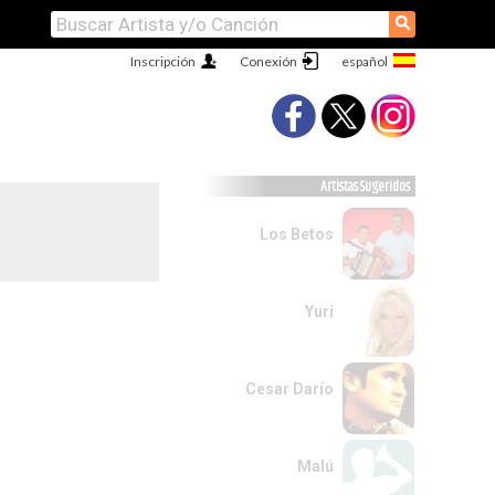
⚲
Inscripción
Conexión
Artistas Sugeridos
Los Betos
Yuri
Cesar Darío
Malú