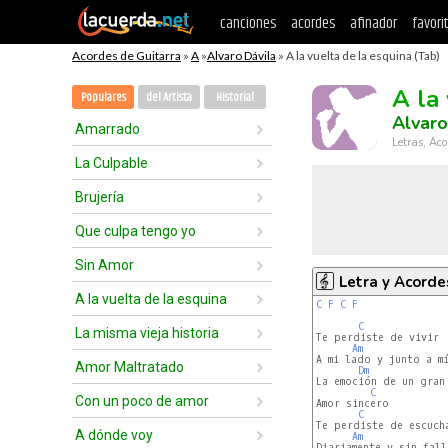
canciones
acordes
afinador
favori
Acordes de Guitarra
»
A
»
Alvaro Dávila
» A la vuelta de la esquina (Tab)
A la
Populares
del Artista
Historial
Alvaro
Amarrado
Letras, Aco
La Culpable
Brujería
Que culpa tengo yo
Sin Amor
Letra y Acorde
A la vuelta de la esquina
C
F
C
F
C
La misma vieja historia
Te perdiste de vivir

Am
A mi lado y junto a mí
Amor Maltratado
Dm
La emoción de un gran 
C
Con un poco de amor
Amor sincero

C
Te perdiste de escucha
A dónde voy
Am
Diariamente y sin falla