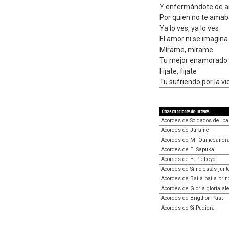
Y enfermándote de 
Por quien no te ama
Ya lo ves, ya lo ves
El amor ni se imagina 
Mírame, mírame
Tu mejor enamorado 
Fíjate, fíjate
Tu sufriendo por la vi
Otras canciones de interés
Acordes de Soldados del ba
Acordes de Júrame
Acordes de Mi Quinceañer
Acordes de El Sapukai
Acordes de El Plebeyo
Acordes de Si no estás junt
Acordes de Baila baila prin
Acordes de Gloria gloria al
Acordes de Brigthon Past
Acordes de Si Pudiera