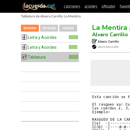
canciones
acordes
afinador
favori
Tablatura de Alvaro Carrillo: La Mentira
La Mentira
Versiones
del Artista
Historial
Alvaro Carrillo
Letra y Acordes
Alvaro Carrillo
Letra y Acordes
desconocido
Tablatura
Esta canción se t
El rasgueo va: Cu
las cuerdas 2, 3,
Ejemplo:

I(e)  -|--------
II(B) -|----0-0-