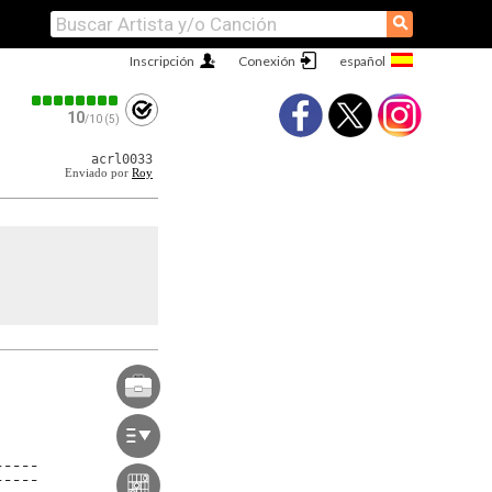
⚲
Inscripción
Conexión
10
/10 (5)
acrl0033
Enviado por
Roy
-----
-----