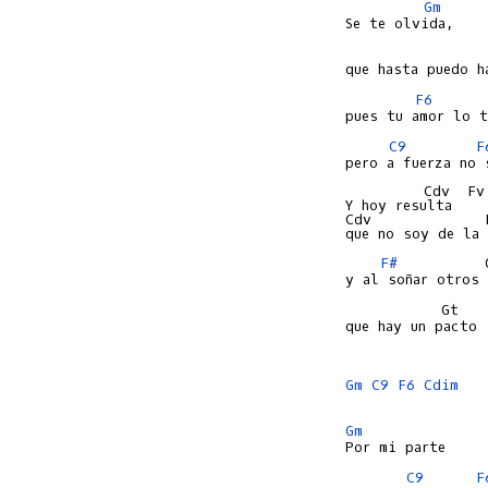
Gm
F6
C9
F
pero a fuerza no s
         Cdv  Fv

Y hoy resulta

Cdv             
F#
          
           Gt   
que hay un pacto 
Gm
C9
F6
Cdim
Gm
C9
F