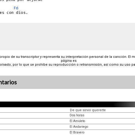
F6
 propio de su transcriptor y representa su interpretación personal de la canción. El 
página es
privado, por lo que se prohibe su reproducción o retransmisión, así como su uso pa
tarios
De que sirvió quererte
Dos horas
El Amuleto
El Andariego
El Bravero