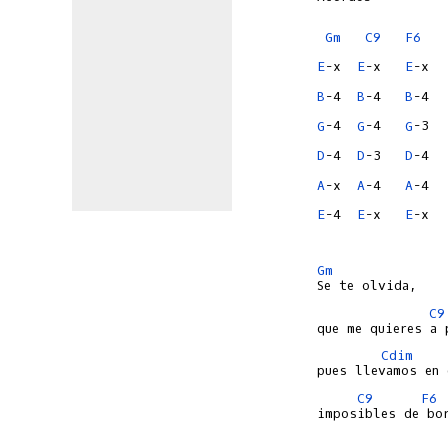
Gm
C9
F6
E
-x  
E
-x   
E
-x  
B
-4  
B
-4   
B
-4  
G
-4  
G
-4   
G
-3  
D
-4  
D
-3   
D
-4  
A
-x  
A
-4   
A
-4  
E
-4  
E
-x   
E
-x  
Gm
C9
Cdim
C9
F6
imposibles de bor