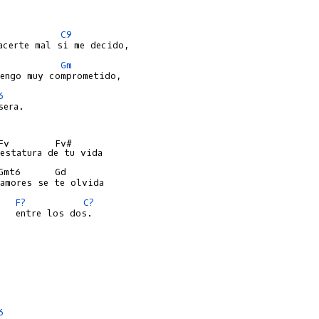
C9
Gm
6
era.

Fv        Fv#

Gmt6      Gd

   
F?
C?
   entre los dos.

6