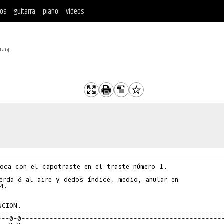
tos
guitarra
piano
videos
[tab]
oca con el capotraste en el traste número 1.

erda 6 al aire y dedos índice, medio, anular en

4.

--------------------------------------------------------
---0-0--------------------------------------------------