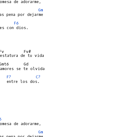
Gm
F6
es con dios.

Fv        Fv#

Gmt6      Gd

   
F?
C?
   entre los dos.

6
Gm