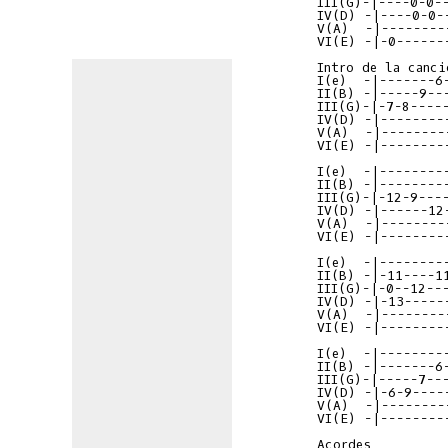
III(G)-|----0-0-
IV(D) -|----0-0-
V(A)  -|--------
VI(E) -|-0------
I(e)  -|-------6
II(B) -|-----9--
III(G)-|-7-8----
IV(D) -|--------
V(A)  -|--------
VI(E) -|--------
I(e)  -|--------
II(B) -|--------
III(G)-|-12-9---
IV(D) -|------12
V(A)  -|--------
VI(E) -|--------
I(e)  -|--------
II(B) -|-11----1
III(G)-|-0--12--
IV(D) -|-13-----
V(A)  -|--------
VI(E) -|--------
I(e)  -|--------
II(B) -|-------6
III(G)-|-----7--
IV(D) -|-6-9----
V(A)  -|--------
VI(E) -|--------
Acordes
