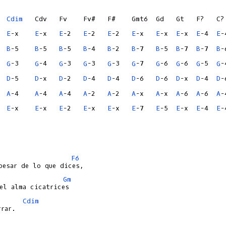
Cdim
  
E
-x    
E
-x   
E
-2   
E
-2   
E
-2   
E
-x   
E
-x  
E
-x  
E
-4  
E
  
B
-5    
B
-5   
B
-5   
B
-4   
B
-2   
B
-7   
B
-5  
B
-7  
B
-7  
B
  
G
-3    
G
-4   
G
-3   
G
-3   
G
-3   
G
-7   
G
-6  
G
-6  
G
-5  
G
  
D
-5    
D
-x   
D
-2   
D
-4   
D
-4   
D
-6   
D
-6  
D
-x  
D
-4  
D
  
A
-4    
A
-4   
A
-4   
A
-2   
A
-2   
A
-x   
A
-x  
A
-6  
A
-6  
A
  
E
-x    
E
-x   
E
-2   
E
-x   
E
-x   
E
-7   
E
-5  
E
-x  
E
-4  
E
-4
F6
Gm
Cdim
rar.
