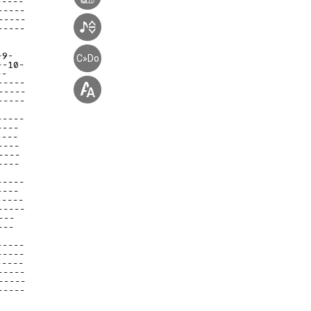
-----
-----
-----
-----
-9-
C»Do
--10-
--
-----
-----
-----
-----
----
----
----
----
----
-----
----
-----
-----
---
---
-----
-----
-----
-----
-----
-----