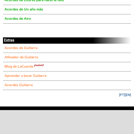
Acordes de Esta es para hacerte feliz
Acordes de Un año más
Acordes de Aire
Extras
Acordes de Guitarra
Afinador de Guitarra
¡nuevo!
Blog de LaCuerda
Aprender a tocar Guitarra
Acordes Guitarra
[PT]
[EN]
©
LaCuerda
.net
·
·
·
aviso legal
privacidad
contacto