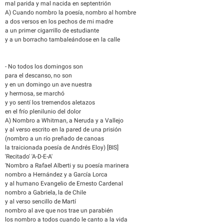
mal parida y mal nacida en septentrión
A) Cuando nombro la poesía, nombro al hombre
a dos versos en los pechos de mi madre
a un primer cigarrillo de estudiante
y a un borracho tambaleándose en la calle
- No todos los domingos son
para el descanso, no son
y en un domingo un ave nuestra
y hermosa, se marchó
y yo sentí los tremendos aletazos
en el frío plenilunio del dolor
A) Nombro a Whitman, a Neruda y a Vallejo
y al verso escrito en la pared de una prisión
(nombro a un río preñado de canoas
la traicionada poesía de Andrés Eloy) [BIS]
'Recitado' 'A-D-E-A'
'Nombro a Rafael Alberti y su poesía marinera
nombro a Hernández y a García Lorca
y al humano Evangelio de Ernesto Cardenal
nombro a Gabriela, la de Chile
y al verso sencillo de Martí
nombro al ave que nos trae un parabién
los nombro a todos cuando le canto a la vida