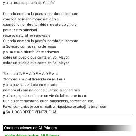
y a la morena poesía de Guillén'
Cuando nombro la poesía, nombro al hombre
corazón solidario mano amigable
cuando lo nombro también me aturdo y lloro
por nuestro principal
recurso natural no renovable
Cuando nombro la poesía, nombro al hombre
a Soledad con su ramo de rosas
y a un vuelo triunfal de mariposas
sobre un pueblo que canta en Sol Mayor
sobre un pueblo que canta en Sol Mayor
'Recitado' 'A-E-A-A-D-E-A-A-D-E-A....'
'Nombro a la piel florecida de mi tierra
y a la paz sustentada en el arado
nombro al camino donde duerme la esperanza
y a la espiga besada por un viento latinoamericano'
Cualquier comentario, duda, sugerencia, corrección, etc...
Favor comunícate por el mail: enriquejoserosario@hotmail.com
¡¡ SALUDOS DESDE VENEZUELA!!
Otras canciones de Ali Primera
Madre déjame luchar, Ali Primera